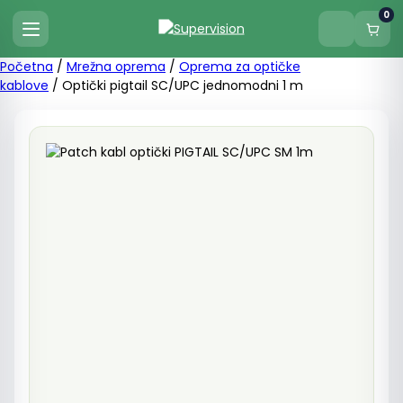
0
Početna
/
Mrežna oprema
/
Oprema za optičke
kablove
/ Optički pigtail SC/UPC jednomodni 1 m