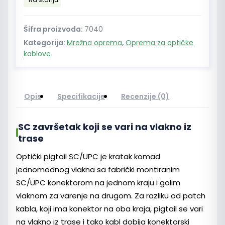
1
m
količina
Šifra proizvoda:
7040
Kategorija:
Mrežna oprema
,
Oprema za optičke
kablove
Opis
Specifikacije
Recenzije (0)
SC završetak koji se vari na vlakno iz
trase
Optički pigtail SC/UPC je kratak komad
jednomodnog vlakna sa fabrički montiranim
SC/UPC konektorom na jednom kraju i golim
vlaknom za varenje na drugom. Za razliku od patch
kabla, koji ima konektor na oba kraja, pigtail se vari
na vlakno iz trase i tako kabl dobija konektorski