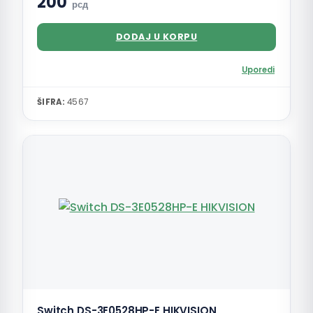
200
рсд
DODAJ U KORPU
Uporedi
ŠIFRA:
4567
Switch DS-3E0528HP-E HIKVISION