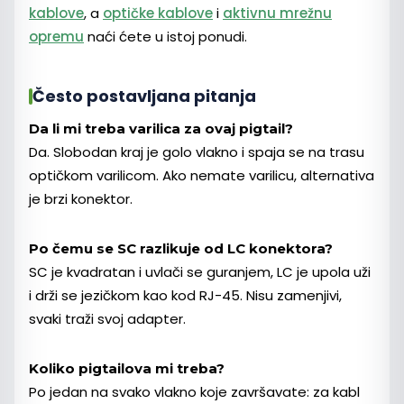
kablove
, a
optičke kablove
i
aktivnu mrežnu
opremu
naći ćete u istoj ponudi.
Često postavljana pitanja
Da li mi treba varilica za ovaj pigtail?
Da. Slobodan kraj je golo vlakno i spaja se na trasu
optičkom varilicom. Ako nemate varilicu, alternativa
je brzi konektor.
Po čemu se SC razlikuje od LC konektora?
SC je kvadratan i uvlači se guranjem, LC je upola uži
i drži se jezičkom kao kod RJ-45. Nisu zamenjivi,
svaki traži svoj adapter.
Koliko pigtailova mi treba?
Po jedan na svako vlakno koje završavate: za kabl