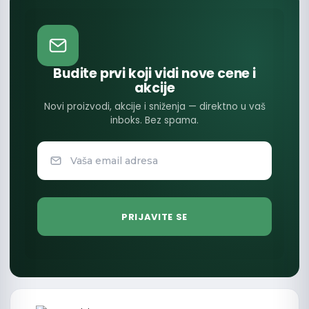
Budite prvi koji vidi nove cene i
akcije
Novi proizvodi, akcije i sniženja — direktno u vaš
inboks. Bez spama.