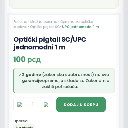
Početna
›
Mrežna oprema
›
Oprema za optičke
kablove
› Optički pigtail SC›
UPC jednomodni 1 m
Optički pigtail SC/UPC
jednomodni 1 m
100
рсд
✓
(zakonska saobraznost) na svu
2 godine
opremu, u skladu sa Zakonom o
garancije
zaštiti potrošača.
DODAJ U KORPU
Optički
pigtail
SC/UPC
Uporedi
jednomodni
Na stanju