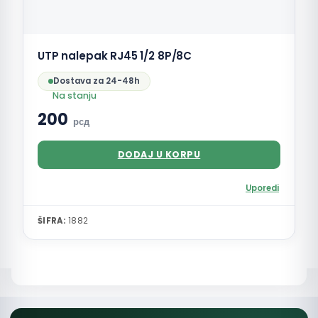
UTP nalepak RJ45 1/2 8P/8C
Dostava za 24-48h
Na stanju
200
рсд
DODAJ U KORPU
Uporedi
ŠIFRA:
1882