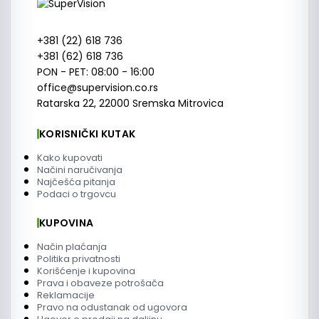
+381 (22) 618 736
+381 (62) 618 736
PON - PET: 08:00 - 16:00
office@supervision.co.rs
Ratarska 22, 22000 Sremska Mitrovica
KORISNIČKI KUTAK
Kako kupovati
Načini naručivanja
Najčešća pitanja
Podaci o trgovcu
KUPOVINA
Način plaćanja
Politika privatnosti
Korišćenje i kupovina
Prava i obaveze potrošača
Reklamacije
Pravo na odustanak od ugovora