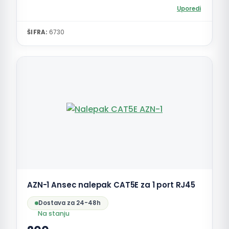
Uporedi
ŠIFRA:
6730
AZN-1 Ansec nalepak CAT5E za 1 port RJ45
Dostava za 24-48h
Na stanju