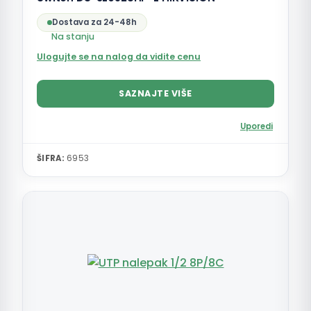
Dostava za 24-48h
Na stanju
Ulogujte se na nalog da vidite cenu
SAZNAJTE VIŠE
Uporedi
ŠIFRA:
6953