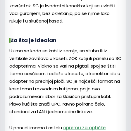
završetak. SC je kvadratni konektor koji se uvlači i
vadi guranjem, bez okretanja, pa se njime lako
rukuje i u skučenoj kaseti.
Za šta je idealan
Uzima se kada se kabl iz zemlje, sa stuba ili iz
vertikale završava u kaseti, ZOK kutiji ili panelu sa SC
adapterima. Vlakno se vari na pigtail, spoj se štiti
termo cevčicom i odlaže u kasetu, a konektor ide u
adapter na prednjoj ploči. SC je najčešći format na
kasetama i razvodnim kutijama, pa je ovo
podrazumevani izbor za klasičan pristupni kabl.
Plavo kućište znači UPC, ravno polirano čelo,
standard za LAN i jednomodne linkove.
U ponudi imamo i ostalu
opremu za optičke