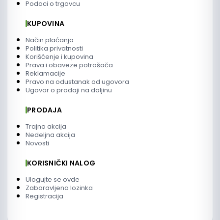
Podaci o trgovcu
KUPOVINA
Način plaćanja
Politika privatnosti
Korišćenje i kupovina
Prava i obaveze potrošača
Reklamacije
Pravo na odustanak od ugovora
Ugovor o prodaji na daljinu
PRODAJA
Trajna akcija
Nedeljna akcija
Novosti
KORISNIČKI NALOG
Ulogujte se ovde
Zaboravljena lozinka
Registracija