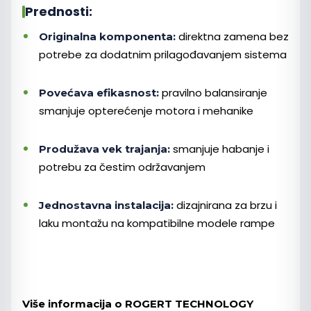
Prednosti:
direktna zamena bez
Originalna komponenta:
potrebe za dodatnim prilagođavanjem sistema
pravilno balansiranje
Povećava efikasnost:
smanjuje opterećenje motora i mehanike
smanjuje habanje i
Produžava vek trajanja:
potrebu za čestim održavanjem
dizajnirana za brzu i
Jednostavna instalacija:
laku montažu na kompatibilne modele rampe
Više informacija o ROGERT TECHNOLOGY