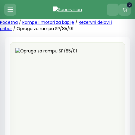
0
Početna
/
Rampe i motori za kapije
/
Rezervni delovi i
pribor
/ Opruga za rampu SP/85/01