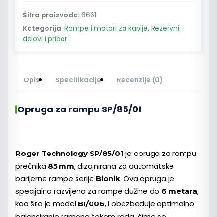
Šifra proizvoda:
6661
Kategorija:
Rampe i motori za kapije
,
Rezervni
delovi i pribor
Opis
Specifikacije
Recenzije (0)
Opruga za rampu SP/85/01
je opruga za rampu
Roger Technology SP/85/01
prečnika
, dizajnirana za automatske
85 mm
barijerne rampe serije
. Ova opruga je
Bionik
specijalno razvijena za rampe dužine do
,
6 metara
kao što je model
, i obezbeđuje optimalno
BI/006
balansiranje ramena tokom rada, čime se