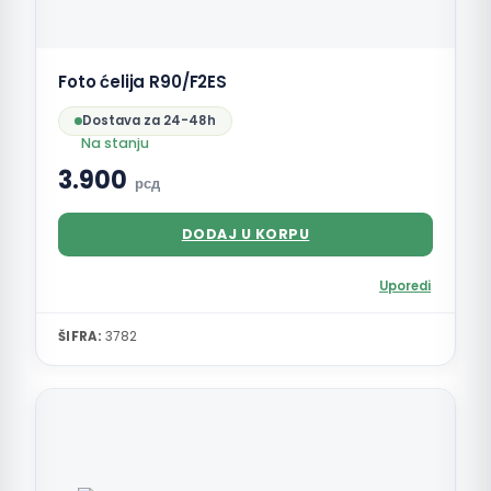
Foto ćelija R90/F2ES
Dostava za 24-48h
Na stanju
3.900
рсд
DODAJ U KORPU
Uporedi
ŠIFRA:
3782