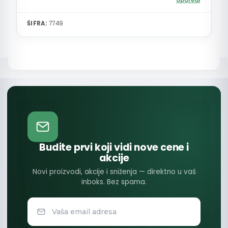
Uporedi
ŠIFRA:
7749
Budite prvi koji vidi nove cene i
akcije
Novi proizvodi, akcije i sniženja — direktno u vaš
inboks. Bez spama.