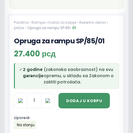
Početna
›
Rampe i motori za kapije
›
Rezervni delovi i
pribor
› Opruga za rampu SP›85›
01
Opruga za rampu SP/85/01
27.400
рсд
✓
(zakonska saobraznost) na svu
2 godine
opremu, u skladu sa Zakonom o
garancije
zaštiti potrošača.
DODAJ U KORPU
Opruga
za
rampu
Uporedi
SP/85/01
Na stanju
količina