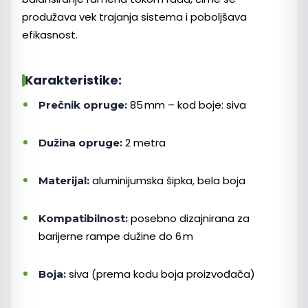
produžava vek trajanja sistema i poboljšava
efikasnost.
Karakteristike:
85 mm – kod boje: siva
Prečnik opruge:
2 metra
Dužina opruge:
aluminijumska šipka, bela boja
Materijal:
posebno dizajnirana za
Kompatibilnost:
barijerne rampe dužine do 6 m
siva (prema kodu boja proizvođača)
Boja: