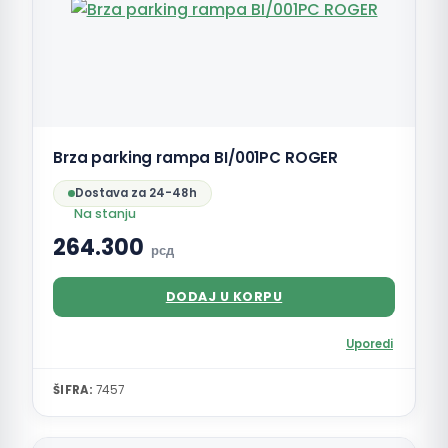
Brza parking rampa BI/001PC ROGER
Dostava za 24-48h
Na stanju
264.300
рсд
DODAJ U KORPU
Uporedi
ŠIFRA:
7457