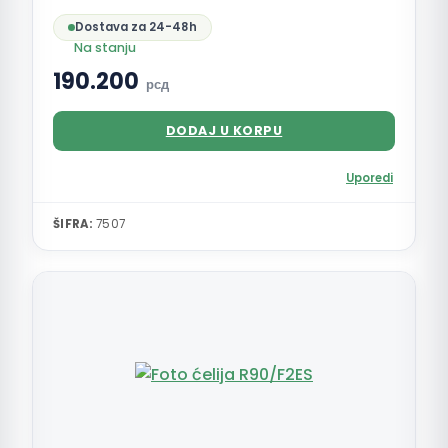
Dostava za 24-48h
Na stanju
190.200
рсд
DODAJ U KORPU
Uporedi
ŠIFRA:
7507