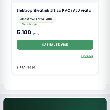
Elektroprihvatnik JIS za PVC i ALU vrata
Dostava za 24-48h
Na stanju
5.100
рсд
SAZNAJTE VIŠE
Uporedi
ŠIFRA:
8926