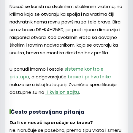
Nosač se koristi na dvokrilnim staklenim vratima, na
krilima koja se otvaraju ka spolja i na vratima čiji
nadvratnik nema ravnu površinu za telo brave. Bira
se uz bravu DS-K4H258D, jer prati njene dimenzije i
raspored otvora. Kod dvokrilnih vrata sa dovoljno
širokim i ravnim nadvratnikom, koja se otvaraju ka
unutra, brava se montira direktno bez profila.
U ponudi imamo i ostale
sisteme kontrole
pristupa
, a odgovarajuće
brave i prihvatnike
nalaze se u istoj kategoriji. Zvanične specifikacije
dostupne su na
Hikvision sajtu
.
Često postavljana pitanja
Da li se nosač isporučuje uz bravu?
Ne. Naručuje se posebno, prema tipu vrata i smeru