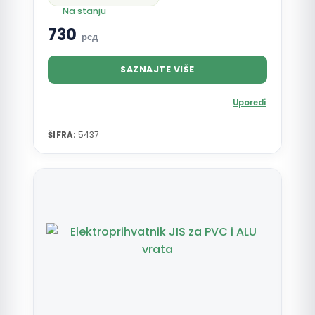
Na stanju
730
рсд
SAZNAJTE VIŠE
Uporedi
ŠIFRA:
5437