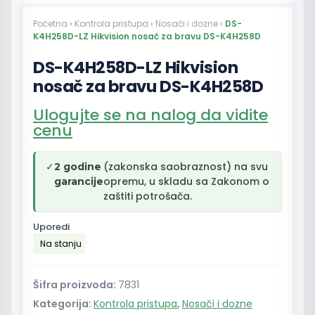
Početna
›
Kontrola pristupa
›
Nosači i dozne
›
DS-
K4H258D-LZ Hikvision nosač za bravu DS-K4H258D
DS-K4H258D-LZ Hikvision
nosač za bravu DS-K4H258D
Ulogujte se na nalog da vidite
cenu
✓
(zakonska saobraznost) na svu
2 godine
opremu, u skladu sa Zakonom o
garancije
zaštiti potrošača.
Uporedi
Na stanju
Šifra proizvoda:
7831
Kategorija:
Kontrola pristupa
,
Nosači i dozne