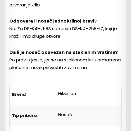
otvaranja krila.
Odgovara li nosač jednokrilnoj bravi?
Ne. Za DS-K4H258S se koristi DS-K4H258-LZ, koji je
kraći i ima druge otvore.
Da li je nosač obavezan na staklenim vratima?
Po pravilu jeste, jer se na staklenom krilu armaturna
ploča ne može pričvrstiti zavrtnjima.
Hikvision
Brend
Nosač
Tip pribora