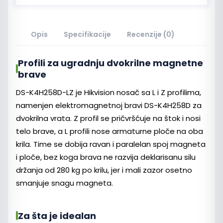
Opis
Specifikacije
Recenzije (0)
Profili za ugradnju dvokrilne magnetne
brave
DS-K4H258D-LZ je Hikvision nosač sa L i Z profilima,
namenjen elektromagnetnoj bravi DS-K4H258D za
dvokrilna vrata. Z profil se pričvršćuje na štok i nosi
telo brave, a L profili nose armaturne ploče na oba
krila. Time se dobija ravan i paralelan spoj magneta
i ploče, bez koga brava ne razvija deklarisanu silu
držanja od 280 kg po krilu, jer i mali zazor osetno
smanjuje snagu magneta.
Za šta je idealan