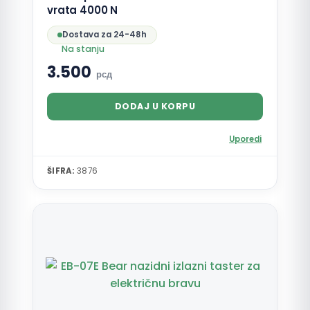
vrata 4000 N
Dostava za 24-48h
Na stanju
3.500
рсд
DODAJ U KORPU
Uporedi
ŠIFRA:
3876