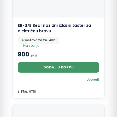
EB-07E Bear nazidni izlazni taster za
električnu bravu
Dostava za 24-48h
Na stanju
900
рсд
DODAJ U KORPU
Uporedi
ŠIFRA:
6718