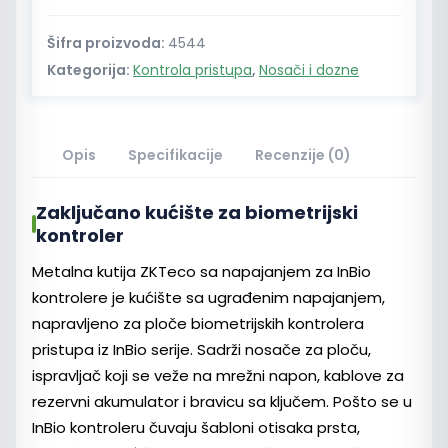
za
InBio
Šifra proizvoda:
4544
kontrolere
Kategorija:
Kontrola pristupa
,
Nosači i dozne
količina
Opis
Specifikacije
Recenzije (0)
Zaključano kućište za biometrijski
kontroler
Metalna kutija ZKTeco sa napajanjem za InBio
kontrolere je kućište sa ugrađenim napajanjem,
napravljeno za ploče biometrijskih kontrolera
pristupa iz InBio serije. Sadrži nosače za ploču,
ispravljač koji se veže na mrežni napon, kablove za
rezervni akumulator i bravicu sa ključem. Pošto se u
InBio kontroleru čuvaju šabloni otisaka prsta,