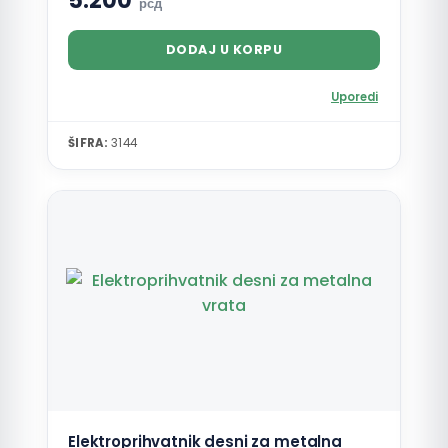
5.200
рсд
DODAJ U KORPU
Uporedi
ŠIFRA:
3144
Elektroprihvatnik desni za metalna