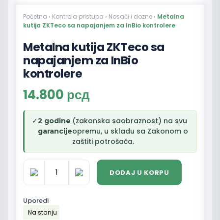
Početna
›
Kontrola pristupa
›
Nosači i dozne
›
Metalna
kutija ZKTeco sa napajanjem za InBio kontrolere
Metalna kutija ZKTeco sa
napajanjem za InBio
kontrolere
14.800
рсд
✓
(zakonska saobraznost) na svu
2 godine
opremu, u skladu sa Zakonom o
garancije
zaštiti potrošača.
DODAJ U KORPU
Metalna
kutija
ZKTeco
Uporedi
sa
Na stanju
napajanjem