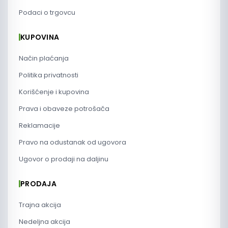
Podaci o trgovcu
KUPOVINA
Način plaćanja
Politika privatnosti
Korišćenje i kupovina
Prava i obaveze potrošača
Reklamacije
Pravo na odustanak od ugovora
Ugovor o prodaji na daljinu
PRODAJA
Trajna akcija
Nedeljna akcija