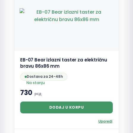
EB-07 Bear izlazni taster za električnu
bravu 86x86 mm
Dostava za 24-48h
Na stanju
730
рсд
DODAJ U KORPU
Uporedi