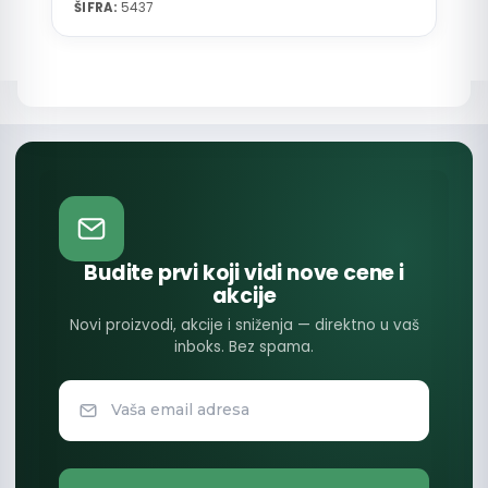
ŠIFRA:
5437
Budite prvi koji vidi nove cene i
akcije
Novi proizvodi, akcije i sniženja — direktno u vaš
inboks. Bez spama.