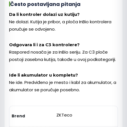
Često postavljana pitanja
Da li kontroler dolazi uz kutiju?
Ne dolazi. Kutija je pribor, a ploča InBio kontrolera
poručuje se odvojeno.
Odgovara li i za C3 kontrolere?
Raspored nosača je za InBio seriju. Za C3 ploče
postoji zasebna kutija, takođe u ovoj podkategoriji.
Ide li akumulator u kompletu?
Ne ide. Predviđeno je mesto i kabl za akumulator, a
akumulator se poručuje posebno.
ZKTeco
Brend