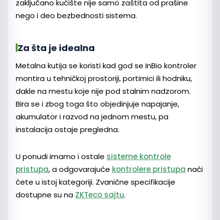
zaključano kućište nije samo zaštita od prašine
nego i deo bezbednosti sistema.
Za šta je idealna
Metalna kutija se koristi kad god se InBio kontroler
montira u tehničkoj prostoriji, portirnici ili hodniku,
dakle na mestu koje nije pod stalnim nadzorom.
Bira se i zbog toga što objedinjuje napajanje,
akumulator i razvod na jednom mestu, pa
instalacija ostaje pregledna.
U ponudi imamo i ostale
sisteme kontrole
pristupa
, a odgovarajuće
kontrolere pristupa
naći
ćete u istoj kategoriji. Zvanične specifikacije
dostupne su na
ZKTeco sajtu
.