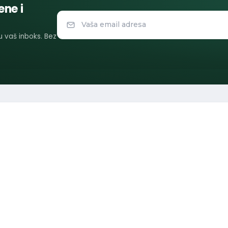
ene i
 u vaš inboks. Bez