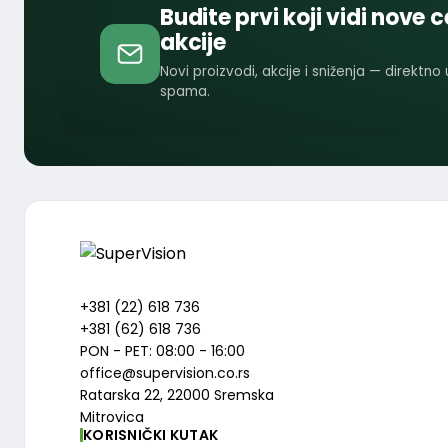
Budite prvi koji vidi nove c
akcije
Novi proizvodi, akcije i sniženja — direktno
spama.
+381 (22) 618 736
+381 (62) 618 736
PON - PET: 08:00 - 16:00
office@supervision.co.rs
Ratarska 22, 22000 Sremska
Mitrovica
KORISNIČKI KUTAK