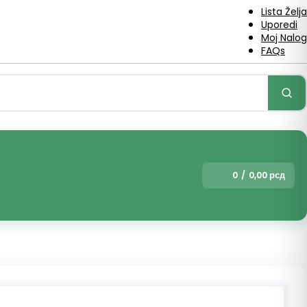
Lista Želja
Uporedi
Moj Nalog
FAQs
0
/
0,00
рсд