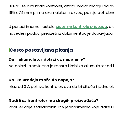
BKPN3 se bira kada kontroler, čitači i brava moraju da r
165 x 74 mm prima akumulator i razvod, pa nije potrebn
U ponudi imamo i ostale
sisteme kontrole pristupa
, a
navedeni podaci preuzeti iz dokumentacije dobavljača.
Često postavljana pitanja
Da li akumulator dolazi uz napajanje?
Ne dolazi. Predviđeno je mesto i kabl za akumulator od 
Koliko uređaja može da napaja?
Izlaz od 3 A pokriva kontroler, dva do tri čitača i jedn
Radi li sa kontrolerima drugih proizvođača?
Radi, jer daje standardnih 12 V jednosmerno koje traže i Hi