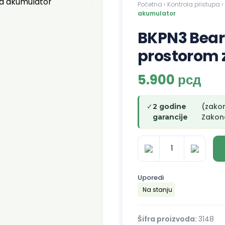
Početna
›
Kontrola pristupa
›
akumulator
BKPN3 Bear
prostorom 
5.900
рсд
✓
(zako
2 godine
Zakono
garancije
BKPN3
Bear
Uporedi
napajanje
Na stanju
12
VDC
3A
Šifra proizvoda:
3148