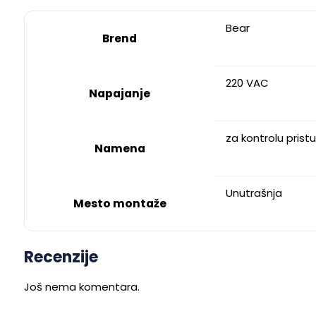
Bear
Brend
220 VAC
Napajanje
za kontrolu prist
Namena
Unutrašnja
Mesto montaže
Recenzije
Još nema komentara.