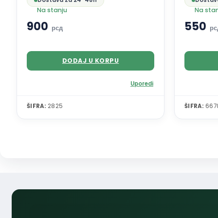
Dostava za 24-48h
Dostav
Na stanju
Na sta
900
550
рсд
рс
DODAJ U KORPU
Uporedi
ŠIFRA:
2825
ŠIFRA:
667