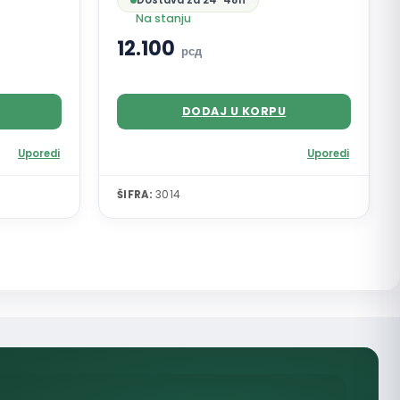
Dostava za 24-48h
Na stanju
12.100
рсд
DODAJ U KORPU
Uporedi
Uporedi
ŠIFRA:
3014