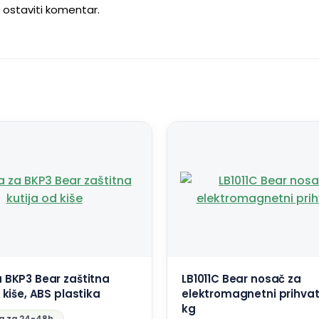
u ostaviti komentar.
 BKP3 Bear zaštitna
LB1011C Bear nosač za
 kiše, ABS plastika
elektromagnetni prihvat
kg