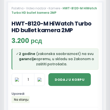
Početna
›
Video nadzor
›
Kamere
›
HWT-B120-M HiWatch
Turbo HD bullet kamera 2MP
HWT-B120-M HiWatch Turbo
HD bullet kamera 2MP
3.200
рсд
✓
(zakonska saobraznost) na svu
2 godine
opremu, u skladu sa Zakonom o
garancije
zaštiti potrošača.
DODAJ U KORPU
HWT-
B120-
M
Uporedi
HiWatch
Na stanju
Turbo
HD