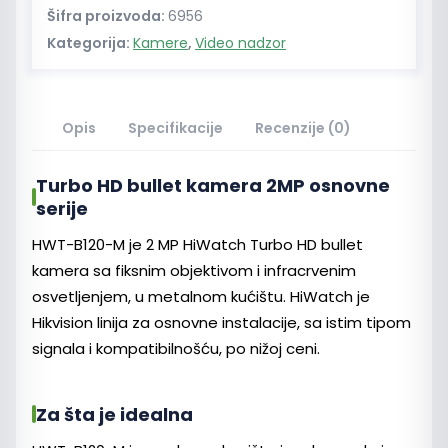
bullet
Šifra proizvoda:
6956
kamera
Kategorija:
Kamere
,
Video nadzor
2MP
količina
Opis
Specifikacije
Recenzije (0)
Turbo HD bullet kamera 2MP osnovne
serije
HWT-B120-M je 2 MP HiWatch Turbo HD bullet
kamera sa fiksnim objektivom i infracrvenim
osvetljenjem, u metalnom kućištu. HiWatch je
Hikvision linija za osnovne instalacije, sa istim tipom
signala i kompatibilnošću, po nižoj ceni.
Za šta je idealna