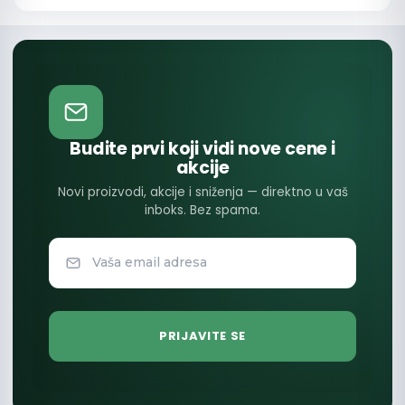
Budite prvi koji vidi nove cene i
akcije
Novi proizvodi, akcije i sniženja — direktno u vaš
inboks. Bez spama.