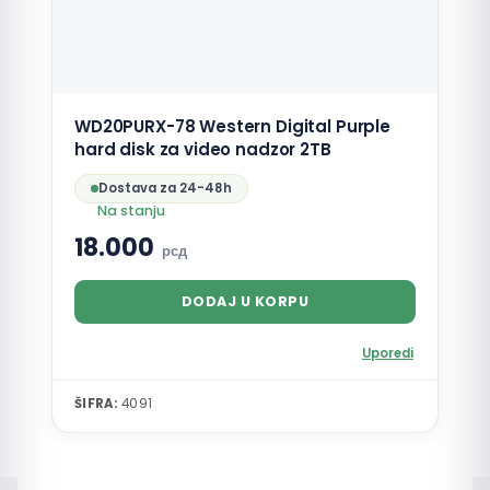
WD20PURX-78 Western Digital Purple
hard disk za video nadzor 2TB
Dostava za 24-48h
Na stanju
18.000
рсд
DODAJ U KORPU
Uporedi
ŠIFRA:
4091