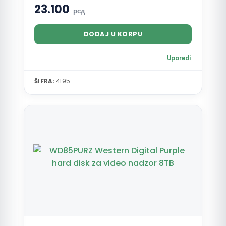
23.100
рсд
DODAJ U KORPU
Uporedi
ŠIFRA:
4195