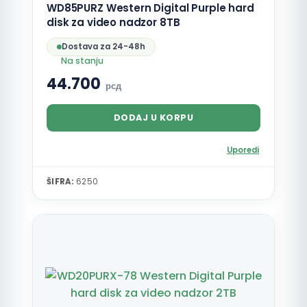
WD85PURZ Western Digital Purple hard
disk za video nadzor 8TB
Dostava za 24-48h
Na stanju
44.700
рсд
DODAJ U KORPU
Uporedi
ŠIFRA:
6250