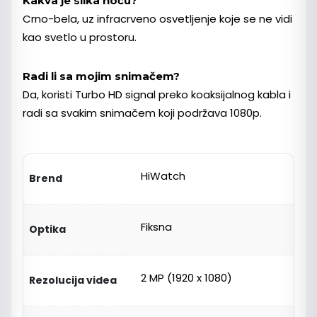
Kakva je slika noću?
Crno-bela, uz infracrveno osvetljenje koje se ne vidi
kao svetlo u prostoru.
Radi li sa mojim snimačem?
Da, koristi Turbo HD signal preko koaksijalnog kabla i
radi sa svakim snimačem koji podržava 1080p.
HiWatch
Brend
Fiksna
Optika
2 MP (1920 x 1080)
Rezolucija videa