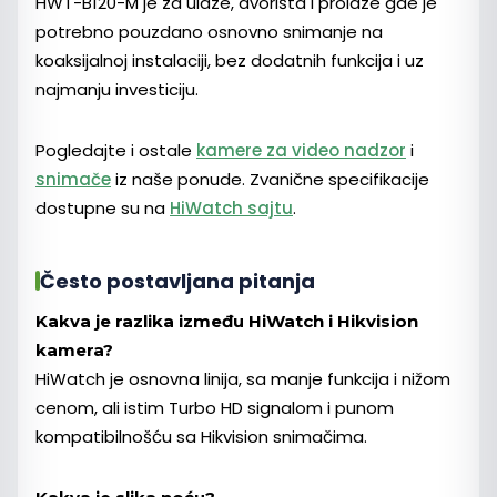
HWT-B120-M je za ulaze, dvorišta i prolaze gde je
potrebno pouzdano osnovno snimanje na
koaksijalnoj instalaciji, bez dodatnih funkcija i uz
najmanju investiciju.
Pogledajte i ostale
kamere za video nadzor
i
snimače
iz naše ponude. Zvanične specifikacije
dostupne su na
HiWatch sajtu
.
Često postavljana pitanja
Kakva je razlika između HiWatch i Hikvision
kamera?
HiWatch je osnovna linija, sa manje funkcija i nižom
cenom, ali istim Turbo HD signalom i punom
kompatibilnošću sa Hikvision snimačima.