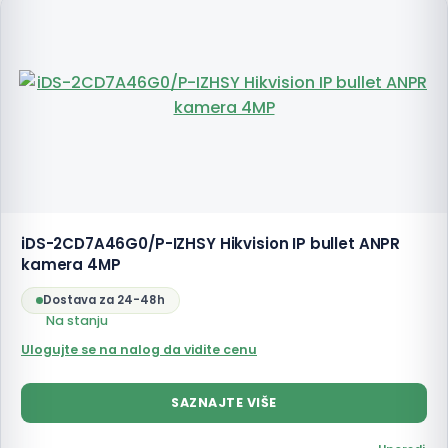
iDS-2CD7A46G0/P-IZHSY Hikvision IP bullet ANPR
kamera 4MP
Dostava za 24-48h
Na stanju
Ulogujte se na nalog da vidite cenu
SAZNAJTE VIŠE