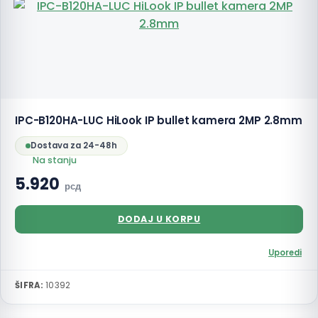
IPC-B120HA-LUC HiLook IP bullet kamera 2MP 2.8mm
Dostava za 24-48h
Na stanju
5.920
рсд
DODAJ U KORPU
Uporedi
ŠIFRA:
10392