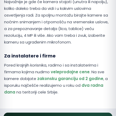
Najvažnije je gde će kamera stajati (unutra ili napolju),
koliko daleko treba da vidi i u kakvim uslovima
osvetljenja radi. Za spoljnu montažu birajte kamere sa
noćnim snimanjem i otpornošću na vremenske uslove,
a za prepoznavanje detalja (lica, tablice) veću
rezoluciju, 4 MP ili više. Ako vam treba i zvuk, izaberite
kameru sa ugrađenim mikrofonom.
Za instalatere i firme
Pored krajnjih korisnika, radimo i sa instalaterima i
firmama kojima nudimo
veleprodajne cene
. Na sve
kamere dobijate
zakonsku garanciju od 2 godine
, a
isporuku najčešće realizujemo u roku od
dva radna
dana
na teritoriji cele Srbije.