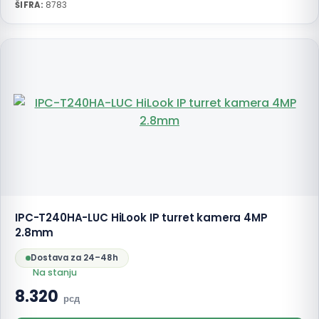
ŠIFRA:
8783
IPC-T240HA-LUC HiLook IP turret kamera 4MP
2.8mm
Dostava za 24–48h
Na stanju
8.320
рсд