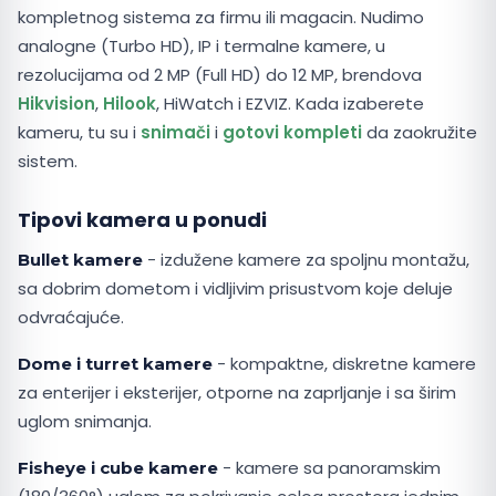
kompletnog sistema za firmu ili magacin. Nudimo
analogne (Turbo HD), IP i termalne kamere, u
rezolucijama od 2 MP (Full HD) do 12 MP, brendova
Hikvision
,
Hilook
, HiWatch i EZVIZ. Kada izaberete
kameru, tu su i
snimači
i
gotovi kompleti
da zaokružite
sistem.
Tipovi kamera u ponudi
- izdužene kamere za spoljnu montažu,
Bullet kamere
sa dobrim dometom i vidljivim prisustvom koje deluje
odvraćajuće.
- kompaktne, diskretne kamere
Dome i turret kamere
za enterijer i eksterijer, otporne na zaprljanje i sa širim
uglom snimanja.
- kamere sa panoramskim
Fisheye i cube kamere