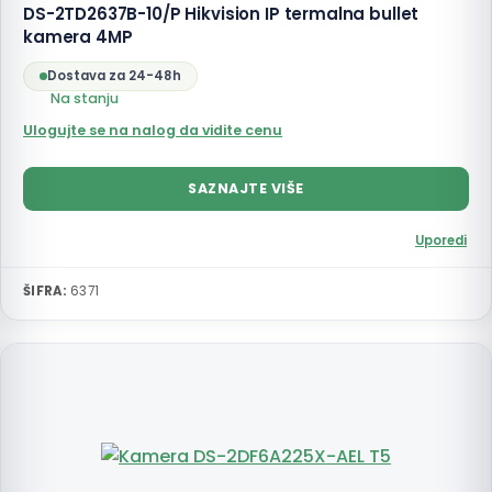
DS-2TD2637B-10/P Hikvision IP termalna bullet
kamera 4MP
Dostava za 24-48h
Na stanju
Ulogujte se na nalog da vidite cenu
SAZNAJTE VIŠE
Uporedi
ŠIFRA:
6371