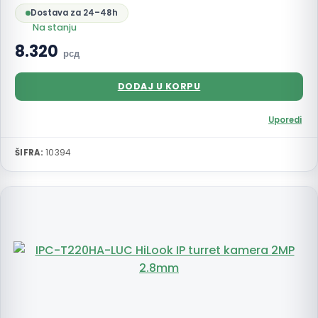
Dostava za 24–48h
Na stanju
8.320
рсд
DODAJ U KORPU
Uporedi
ŠIFRA:
10394