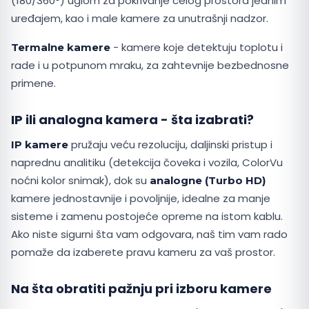
(180/360°) uglom za pokrivanje celog prostora jednim
uređajem, kao i male kamere za unutrašnji nadzor.
- kamere koje detektuju toplotu i
Termalne kamere
rade i u potpunom mraku, za zahtevnije bezbednosne
primene.
IP ili analogna kamera - šta izabrati?
pružaju veću rezoluciju, daljinski pristup i
IP kamere
naprednu analitiku (detekcija čoveka i vozila, ColorVu
noćni kolor snimak), dok su
analogne (Turbo HD)
kamere jednostavnije i povoljnije, idealne za manje
sisteme i zamenu postojeće opreme na istom kablu.
Ako niste sigurni šta vam odgovara, naš tim vam rado
pomaže da izaberete pravu kameru za vaš prostor.
Na šta obratiti pažnju pri izboru kamere