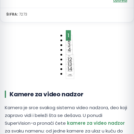
Uporedi
ŠIFRA:
7273
1
2
3
4
…
12
13
14
→
Kamere za video nadzor
Kamera je srce svakog sistema video nadzora, deo koji
zapravo vidi i beleži šta se dešava. U ponudi
SuperVision-a pronaći ćete
kamere za video nadzor
za svaku namenu: od jedne kamere za ulaz u kuću do