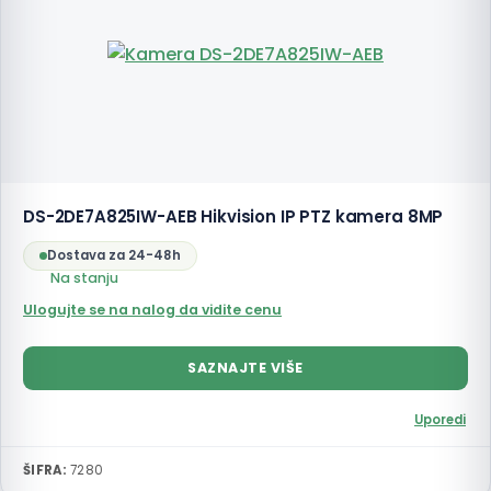
DS-2DE7A825IW-AEB Hikvision IP PTZ kamera 8MP
Dostava za 24-48h
Na stanju
Ulogujte se na nalog da vidite cenu
SAZNAJTE VIŠE
Uporedi
ŠIFRA:
7280