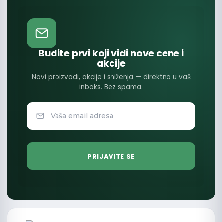
Budite prvi koji vidi nove cene i
akcije
Novi proizvodi, akcije i sniženja — direktno u vaš
inboks. Bez spama.