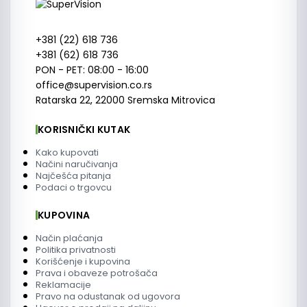
+381 (22) 618 736
+381 (62) 618 736
PON - PET: 08:00 - 16:00
office@supervision.co.rs
Ratarska 22, 22000 Sremska Mitrovica
KORISNIČKI KUTAK
Kako kupovati
Načini naručivanja
Najčešća pitanja
Podaci o trgovcu
KUPOVINA
Način plaćanja
Politika privatnosti
Korišćenje i kupovina
Prava i obaveze potrošača
Reklamacije
Pravo na odustanak od ugovora