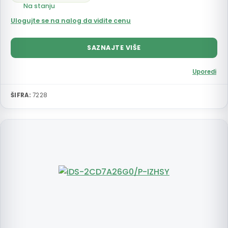
Na stanju
Ulogujte se na nalog da vidite cenu
SAZNAJTE VIŠE
Uporedi
ŠIFRA:
7228