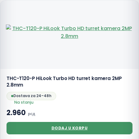
THC-T120-P HiLook Turbo HD turret kamera 2MP
2.8mm
Dostava za 24–48h
Na stanju
2.960
рсд
DODAJ U KORPU