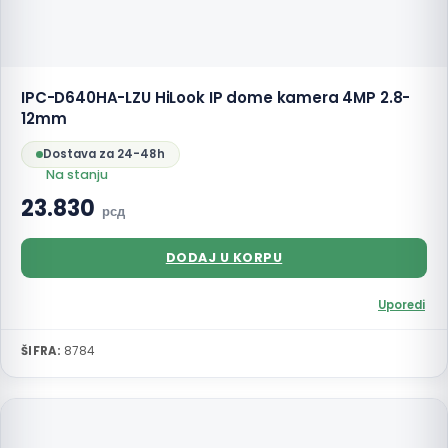
IPC-D640HA-LZU HiLook IP dome kamera 4MP 2.8-
12mm
Dostava za 24-48h
Na stanju
23.830
рсд
DODAJ U KORPU
Uporedi
ŠIFRA:
8784