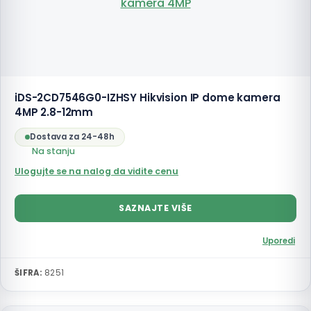
iDS-2CD7546G0-IZHSY Hikvision IP dome kamera
4MP 2.8-12mm
Dostava za 24-48h
Na stanju
Ulogujte se na nalog da vidite cenu
SAZNAJTE VIŠE
Uporedi
ŠIFRA:
8251