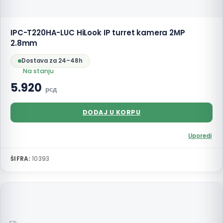
IPC-T220HA-LUC HiLook IP turret kamera 2MP
2.8mm
Dostava za 24–48h
Na stanju
5.920
рсд
DODAJ U KORPU
Uporedi
ŠIFRA:
10393