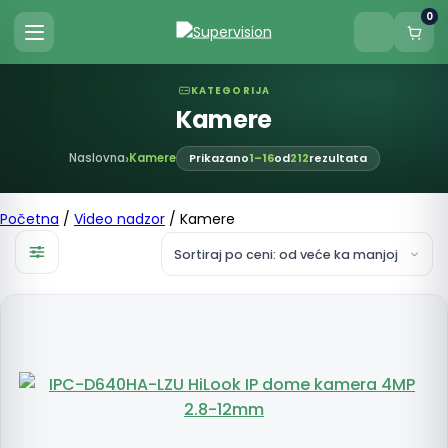
0
KATEGORIJA
Kamere
Naslovna
Kamere
Prikazano
1–16
od
212
rezultata
Početna
/
Video nadzor
/ Kamere