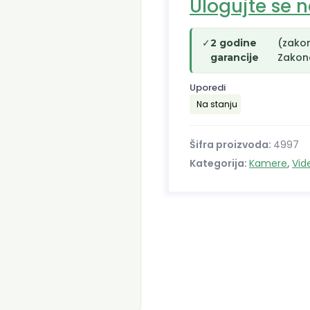
Ulogujte se 
✓
(zako
2 godine
Zakono
garancije
Uporedi
Na stanju
Šifra proizvoda:
4997
Kategorija:
Kamere
,
Vid