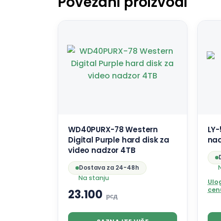
Povezani proizvodi
WD40PURX-78 Western
LY-
Digital Purple hard disk za
na
video nadzor 4TB
Dostava za 24-48h
Na stanju
Ulog
cen
23.100
рсд