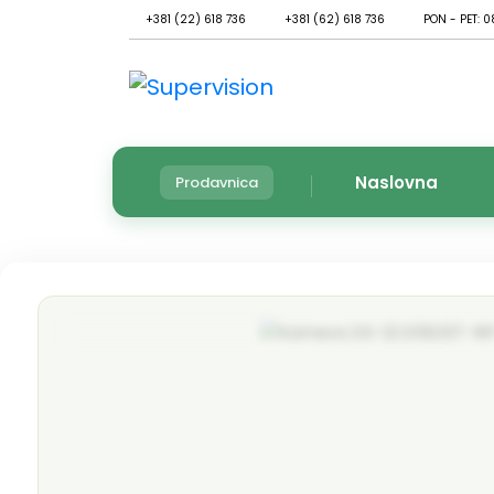
+381 (22) 618 736
+381 (62) 618 736
PON - PET: 0
Naslovna
Prodavnica