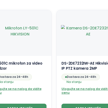
501C mikrofon za video
DS-2DE7232IW-AE Hikvisi
dzor
IP PTZ kamera 2MP
Dostava za 24-48h
Dostava za 24-48h
Na stanju
Na stanju
ujte se na nalog da vidite
Ulogujte se na nalog da vidit
u
cenu