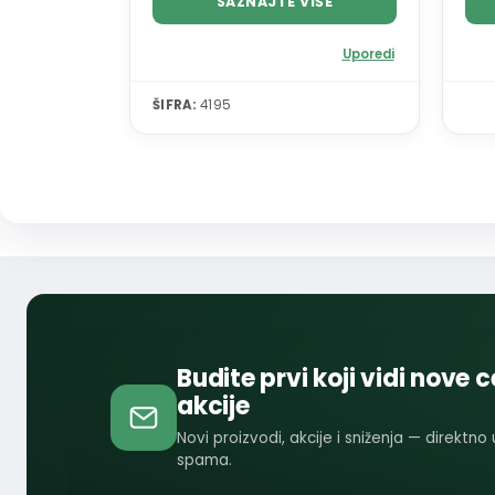
SAZNAJTE VIŠE
Uporedi
ŠIFRA:
4195
Budite prvi koji vidi nove c
akcije
Novi proizvodi, akcije i sniženja — direktno
spama.