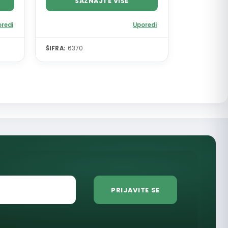
SAZNAJTE VIŠE
redi
Uporedi
ŠIFRA:
6370