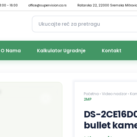
8:00 - 16:00
office@supervision.co.rs
Ratarska 22, 22000 Sremska Mitrovi
O Nama
Kalkulator Ugradnje
Kontakt
Početna
›
Video nadzor
›
Ka
2MP
DS-2CE16D0
bullet kam