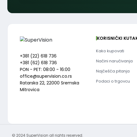
KORISNIČKI KUTA
Kako kupovati
+381 (22) 618 736
Načini naručivanja
+381 (62) 618 736
PON - PET: 08:00 - 16:00
Najčešća pitanja
office@supervision.co.rs
Podaci o trgovcu
Ratarska 22, 22000 Sremska
Mitrovica
© 2024 SuperVision all rights reserved.