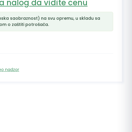
na nalog da vidite cenu
nska saobraznost) na svu opremu, u skladu sa
m o zaštiti potrošača.
eo nadzor