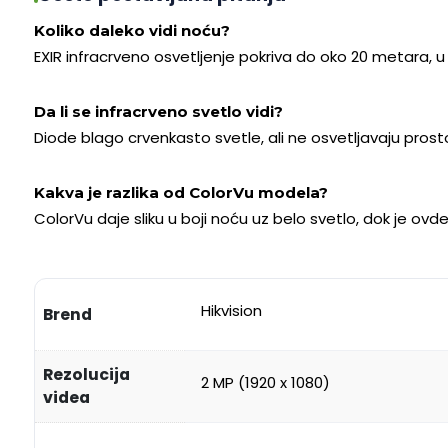
Koliko daleko vidi noću?
EXIR infracrveno osvetljenje pokriva do oko 20 metara, u c
Da li se infracrveno svetlo vidi?
Diode blago crvenkasto svetle, ali ne osvetljavaju pros
Kakva je razlika od ColorVu modela?
ColorVu daje sliku u boji noću uz belo svetlo, dok je ovde 
Hikvision
Brend
Rezolucija
2 MP (1920 x 1080)
videa