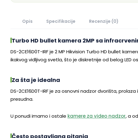
Opis
Specifikacije
Recenzije (0)
Turbo HD bullet kamera 2MP sa infracrven
DS-2CE16D0T-IRF je 2 MP Hikvision Turbo HD bullet kamera
ikakvog vidljivog svetla, što je diskretnije od belog LED os
Za šta je idealna
DS-2CE16D0T-IRF je za osnovni nadzor dvorišta, prolaza i m
presudna.
U ponudi imamo i ostale
kamere za video nadzor
, a 
Često postavljana pitanja