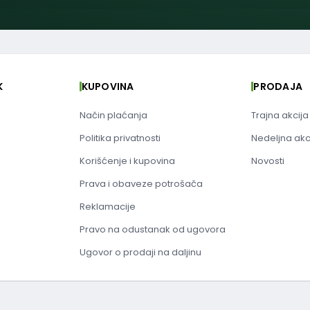
K
KUPOVINA
PRODAJA
Način plaćanja
Trajna akcija
Politika privatnosti
Nedeljna akc
Korišćenje i kupovina
Novosti
Prava i obaveze potrošača
Reklamacije
Pravo na odustanak od ugovora
Ugovor o prodaji na daljinu