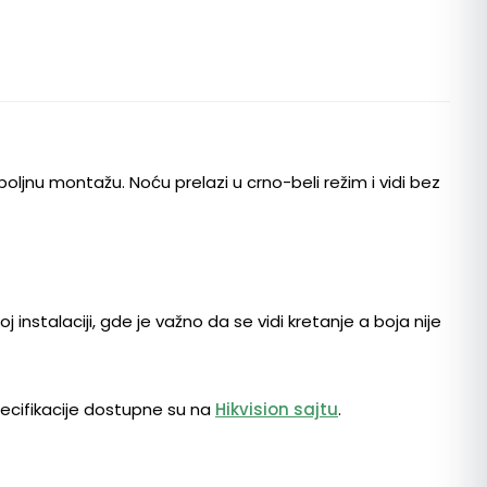
ljnu montažu. Noću prelazi u crno-beli režim i vidi bez
instalaciji, gde je važno da se vidi kretanje a boja nije
specifikacije dostupne su na
Hikvision sajtu
.