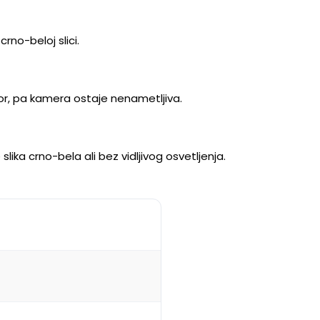
rno-beloj slici.
tor, pa kamera ostaje nenametljiva.
slika crno-bela ali bez vidljivog osvetljenja.