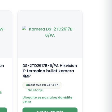
on
DS-2TD2617B-6/PA Hikvision
IP termalna bullet kamera
4MP
Dostava za 24-48h
Na stanju
e
Ulogujte se na nalog da vidite
cenu