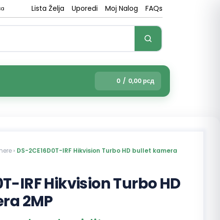
Lista Želja
Uporedi
Moj Nalog
FAQs
ca
0
/
0,00
рсд
mere
›
DS-2CE16D0T-IRF Hikvision Turbo HD bullet kamera
T-IRF Hikvision Turbo HD
era 2MP