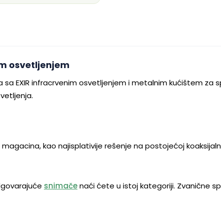
im osvetljenjem
 sa EXIR infracrvenim osvetljenjem i metalnim kućištem za spo
vetljenja.
agacina, kao najisplativije rešenje na postojećoj koaksijalnoj 
odgovarajuće
snimače
naći ćete u istoj kategoriji. Zvanične 