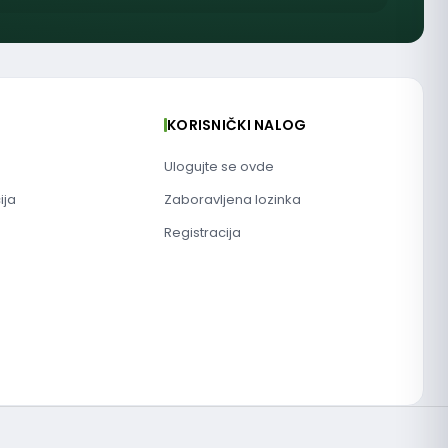
KORISNIČKI NALOG
Ulogujte se ovde
ija
Zaboravljena lozinka
Registracija