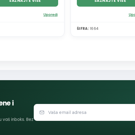
SAZNAJTE VIŠE
SAZNAJTE VIŠE
Uporedi
Upo
ŠIFRA:
1664
ene i
 u vaš inboks. Bez