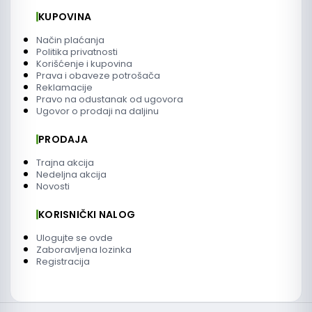
KUPOVINA
Način plaćanja
Politika privatnosti
Korišćenje i kupovina
Prava i obaveze potrošača
Reklamacije
Pravo na odustanak od ugovora
Ugovor o prodaji na daljinu
PRODAJA
Trajna akcija
Nedeljna akcija
Novosti
KORISNIČKI NALOG
Ulogujte se ovde
Zaboravljena lozinka
Registracija