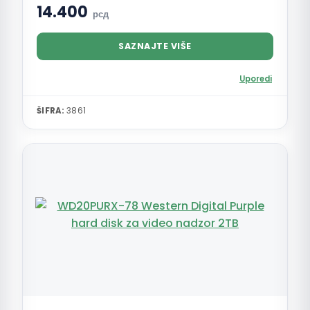
14.400
рсд
SAZNAJTE VIŠE
Uporedi
ŠIFRA:
3861