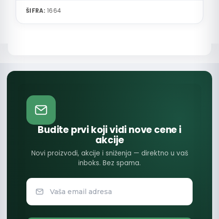
ŠIFRA:
1664
Budite prvi koji vidi nove cene i
akcije
Novi proizvodi, akcije i sniženja — direktno u vaš
inboks. Bez spama.