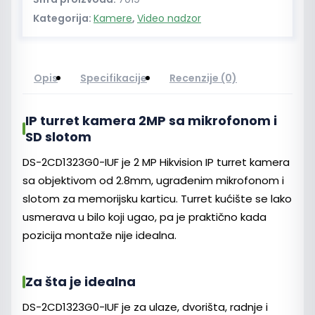
Kategorija:
Kamere
,
Video nadzor
Opis
Specifikacije
Recenzije (0)
IP turret kamera 2MP sa mikrofonom i
SD slotom
DS-2CD1323G0-IUF je 2 MP Hikvision IP turret kamera
sa objektivom od 2.8mm, ugrađenim mikrofonom i
slotom za memorijsku karticu. Turret kućište se lako
usmerava u bilo koji ugao, pa je praktično kada
pozicija montaže nije idealna.
Za šta je idealna
DS-2CD1323G0-IUF je za ulaze, dvorišta, radnje i