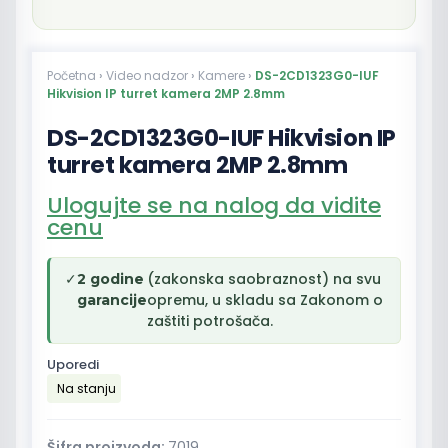
Početna
›
Video nadzor
›
Kamere
›
DS-2CD1323G0-IUF
Hikvision IP turret kamera 2MP 2.8mm
DS-2CD1323G0-IUF Hikvision IP
turret kamera 2MP 2.8mm
Ulogujte se na nalog da vidite
cenu
✓
(zakonska saobraznost) na svu
2 godine
opremu, u skladu sa Zakonom o
garancije
zaštiti potrošača.
Uporedi
Na stanju
Šifra proizvoda:
7019