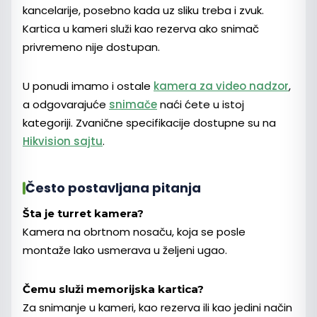
kancelarije, posebno kada uz sliku treba i zvuk.
Kartica u kameri služi kao rezerva ako snimač
privremeno nije dostupan.
U ponudi imamo i ostale
kamera za video nadzor
,
a odgovarajuće
snimače
naći ćete u istoj
kategoriji. Zvanične specifikacije dostupne su na
Hikvision sajtu
.
Često postavljana pitanja
Šta je turret kamera?
Kamera na obrtnom nosaču, koja se posle
montaže lako usmerava u željeni ugao.
Čemu služi memorijska kartica?
Za snimanje u kameri, kao rezerva ili kao jedini način