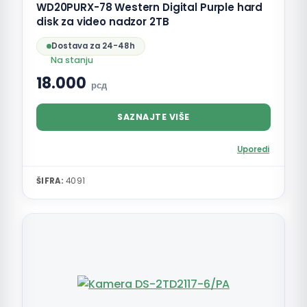
WD20PURX-78 Western Digital Purple hard
disk za video nadzor 2TB
Dostava za 24-48h
Na stanju
18.000
рсд
SAZNAJTE VIŠE
Uporedi
ŠIFRA:
4091