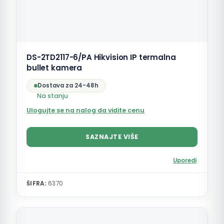
DS-2TD2117-6/PA Hikvision IP termalna
bullet kamera
Dostava za 24-48h
Na stanju
Ulogujte se na nalog da vidite cenu
SAZNAJTE VIŠE
Uporedi
ŠIFRA:
6370