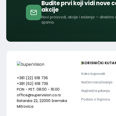
Budite prvi koji vidi nove c
akcije
Novi proizvodi, akcije i sniženja — direktno
spama.
KORISNIČKI KUTA
Kako kupovati
+381 (22) 618 736
Načini naručivanja
+381 (62) 618 736
PON - PET: 08:00 - 16:00
Najčešća pitanja
office@supervision.co.rs
Podaci o trgovcu
Ratarska 22, 22000 Sremska
Mitrovica