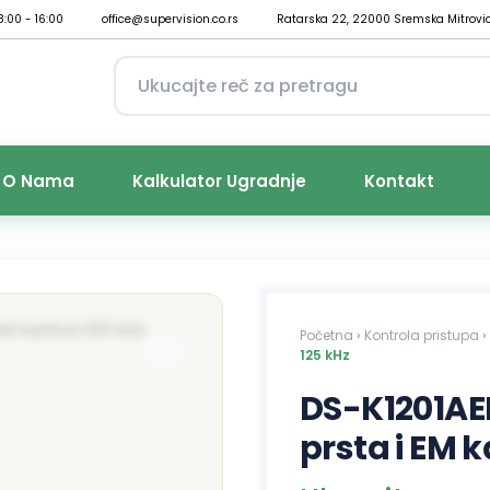
8:00 - 16:00
office@supervision.co.rs
Ratarska 22, 22000 Sremska Mitrovi
O Nama
Kalkulator Ugradnje
Kontakt
Početna
›
Kontrola pristupa
›
125 kHz
DS-K1201AEF
prsta i EM k