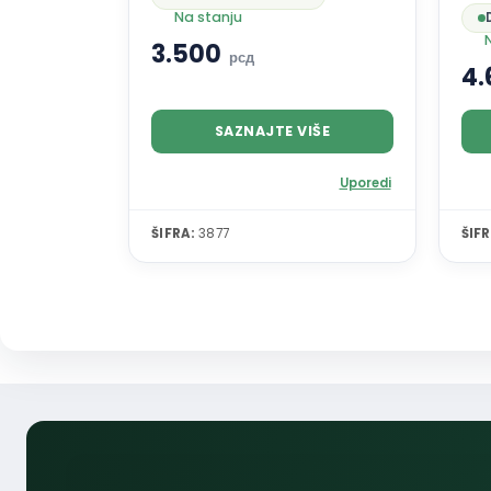
Na stanju
3.500
рсд
4
SAZNAJTE VIŠE
Uporedi
ŠIFRA:
3877
ŠIFR