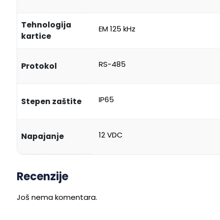
Tehnologija
EM 125 kHz
kartice
RS-485
Protokol
IP65
Stepen zaštite
12 VDC
Napajanje
Recenzije
Još nema komentara.