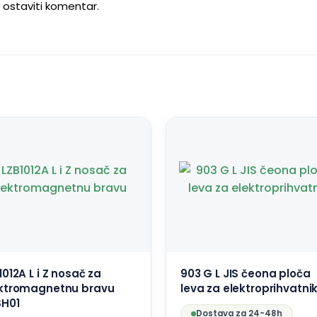
u ostaviti komentar.
1012A L i Z nosač za
903 G L JIS čeona ploča
ktromagnetnu bravu
leva za elektroprihvatni
SH01
Dostava za 24-48h