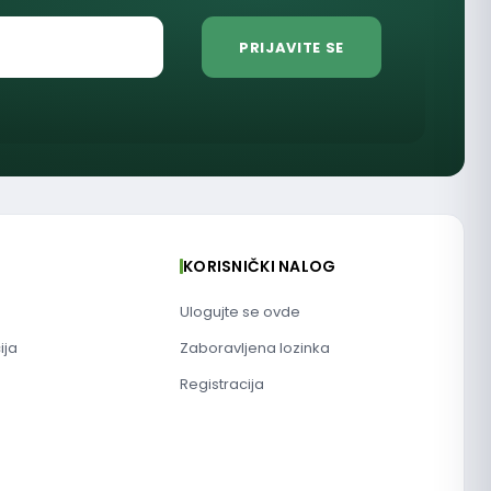
KORISNIČKI NALOG
Ulogujte se ovde
ija
Zaboravljena lozinka
Registracija