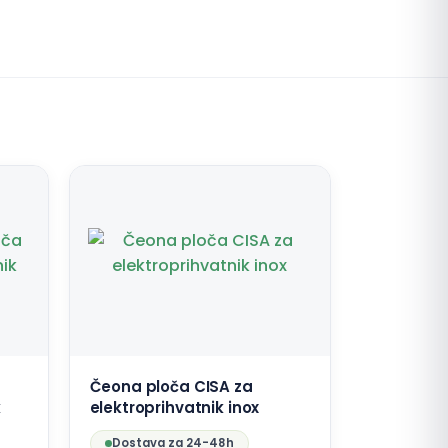
Čeona ploča CISA za
k
elektroprihvatnik inox
Dostava za 24-48h