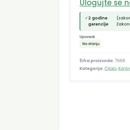
Ulogujte se 
✓
(zako
2 godine
Zakono
garancije
Uporedi
Na stanju
Šifra proizvoda:
7668
Kategorija:
Čitači
,
Kontr