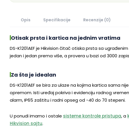
Opis
Specifikacije
Recenzije (0)
Otisak prsta i kartica na jednim vratima
DS-K1201AEF je Hikvision čitač otiska prsta sa ugrađeni
jedan i jedan prema više, a provera u bazi od 3000 zapis
Za šta je idealan
DS-K1201AEF se bira za ulaze na kojima kartica sama nije 
opremom. Isti uređaj pokriva i evidenciju radnog vreme
alarm, IP65 zaštitu i radni opseg od -40 do 70 stepeni.
U ponudi imamo i ostale
sisteme kontrole pristupa
, a
Hikvision sajtu
.