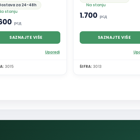
Na stanju
Dostava za 24-48h
Na stanju
1.700
рсд
.600
рсд
SAZNAJTE VIŠE
SAZNAJTE VIŠE
Uporedi
Upo
A:
3015
ŠIFRA:
3013