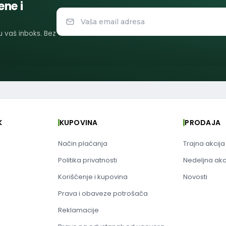
ene i
 u vaš inboks. Bez
K
KUPOVINA
PRODAJA
Način plaćanja
Trajna akcija
Politika privatnosti
Nedeljna akc
Korišćenje i kupovina
Novosti
Prava i obaveze potrošača
Reklamacije