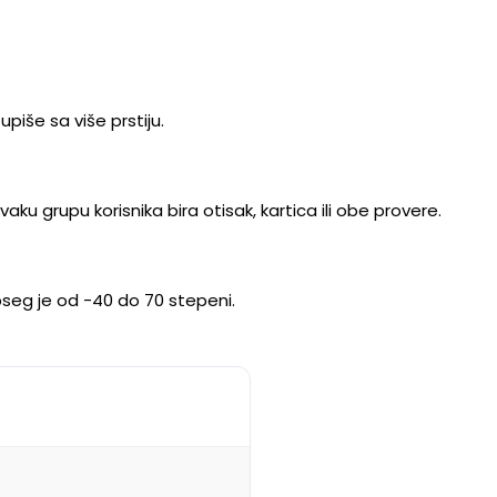
upiše sa više prstiju.
aku grupu korisnika bira otisak, kartica ili obe provere.
opseg je od -40 do 70 stepeni.