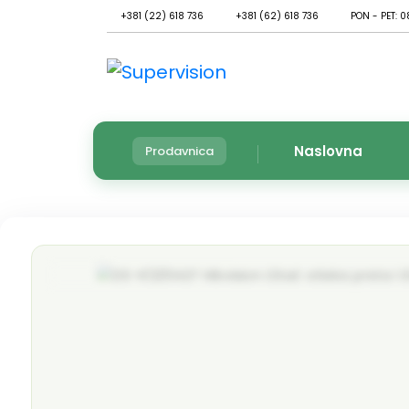
+381 (22) 618 736
+381 (62) 618 736
PON - PET: 0
Naslovna
Prodavnica