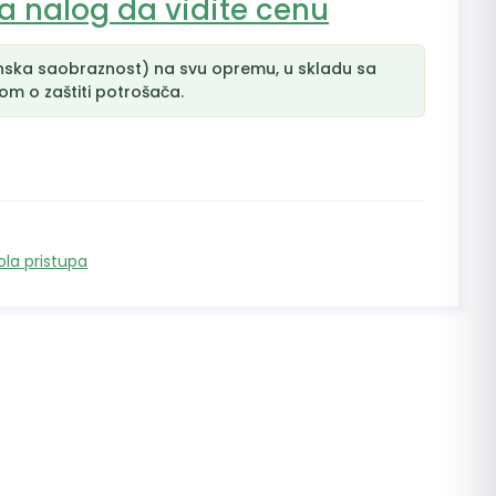
na nalog da vidite cenu
nska saobraznost) na svu opremu, u skladu sa
m o zaštiti potrošača.
ola pristupa