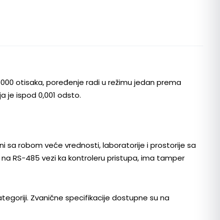
 5000 otisaka, poređenje radi u režimu jedan prema
a je ispod 0,001 odsto.
ni sa robom veće vrednosti, laboratorije i prostorije sa
 na RS-485 vezi ka kontroleru pristupa, ima tamper
kategoriji. Zvanične specifikacije dostupne su na