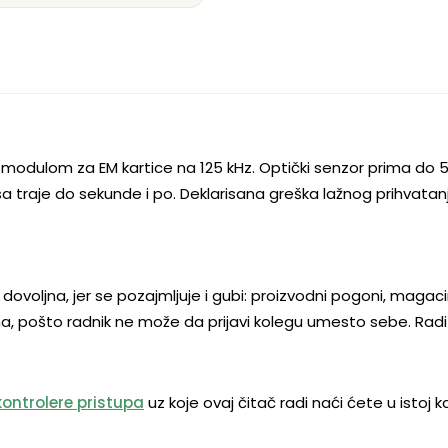
m modulom za EM kartice na 125 kHz. Optički senzor prima do
a traje do sekunde i po. Deklarisana greška lažnog prihvatanj
dovoljna, jer se pozajmljuje i gubi: proizvodni pogoni, magaci
na, pošto radnik ne može da prijavi kolegu umesto sebe. Radi
kontrolere pristupa
uz koje ovaj čitač radi naći ćete u istoj 