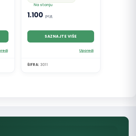
Na stanju
1.100
рсд
SAZNAJTE VIŠE
redi
Uporedi
ŠIFRA:
3011