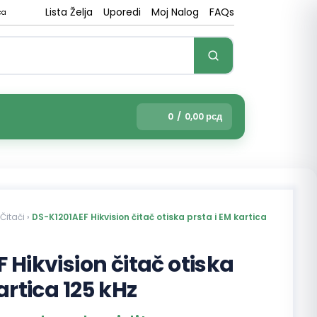
Lista Želja
Uporedi
Moj Nalog
FAQs
ca
0
/
0,00
рсд
Čitači
›
DS-K1201AEF Hikvision čitač otiska prsta i EM kartica
 Hikvision čitač otiska
artica 125 kHz