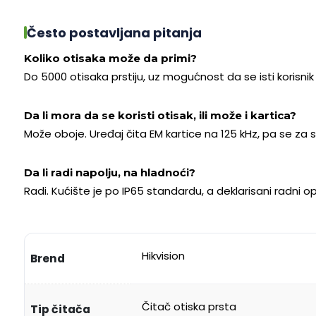
Često postavljana pitanja
Koliko otisaka može da primi?
Do 5000 otisaka prstiju, uz mogućnost da se isti korisnik 
Da li mora da se koristi otisak, ili može i kartica?
Može oboje. Uređaj čita EM kartice na 125 kHz, pa se za sv
Da li radi napolju, na hladnoći?
Radi. Kućište je po IP65 standardu, a deklarisani radni 
Hikvision
Brend
Čitač otiska prsta
Tip čitača