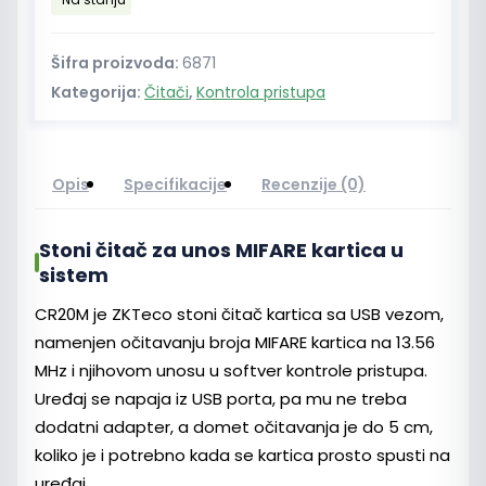
čitač
MIFARE
kartica
Šifra proizvoda:
6871
13.56
Kategorija:
Čitači
,
Kontrola pristupa
MHz
količina
Opis
Specifikacije
Recenzije (0)
Stoni čitač za unos MIFARE kartica u
sistem
CR20M je ZKTeco stoni čitač kartica sa USB vezom,
namenjen očitavanju broja MIFARE kartica na 13.56
MHz i njihovom unosu u softver kontrole pristupa.
Uređaj se napaja iz USB porta, pa mu ne treba
dodatni adapter, a domet očitavanja je do 5 cm,
koliko je i potrebno kada se kartica prosto spusti na
uređaj.