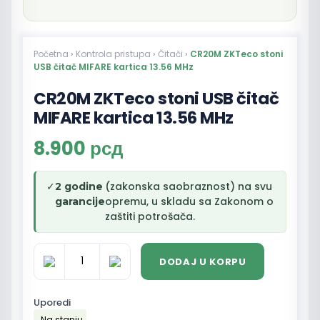
Početna
›
Kontrola pristupa
›
Čitači
›
CR20M ZKTeco stoni
USB čitač MIFARE kartica 13.56 MHz
CR20M ZKTeco stoni USB čitač
MIFARE kartica 13.56 MHz
8.900
рсд
✓
(zakonska saobraznost) na svu
2 godine
opremu, u skladu sa Zakonom o
garancije
zaštiti potrošača.
DODAJ U KORPU
CR20M
ZKTeco
stoni
Uporedi
USB
Na stanju