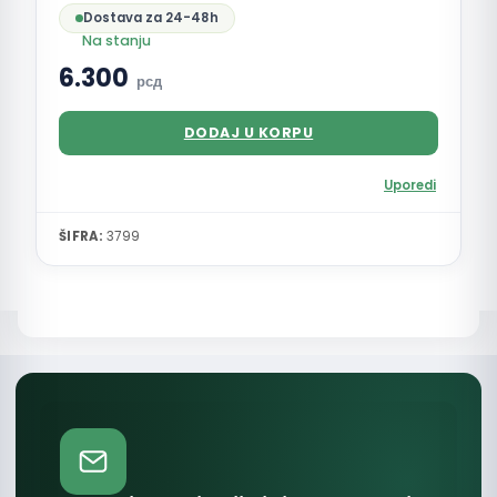
Dostava za 24-48h
Na stanju
6.300
рсд
DODAJ U KORPU
Uporedi
ŠIFRA:
3799