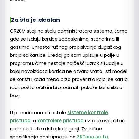
Za šta je idealan
CR20M stoji na stolu administratora sistema, tamo
gde se izdaju kartice zaposlenima, stanarima ili
gostima. Umesto ručnog prepisivanja dugačkog
broja sa kartice, uređaj ga sam upisuje u polje u
programu, čime nestaje najčešći uzrok situacije u
kojoj novoizdata kartica ne otvara vrata. Isti model
se koristi i kada treba brzo proveriti o kojoj se kartici
radi, pošto očitani broj odmah pokaže korisnika u
bazi.
U ponudi imamo i ostale
sisteme kontrole
pristupa
, a
kontrolere pristupa
uz koje ovaj čitač
radi naći ćete u istoj kategoriji. Zvanične
specifikacije dostupne su na
ZKTeco sajtu
.