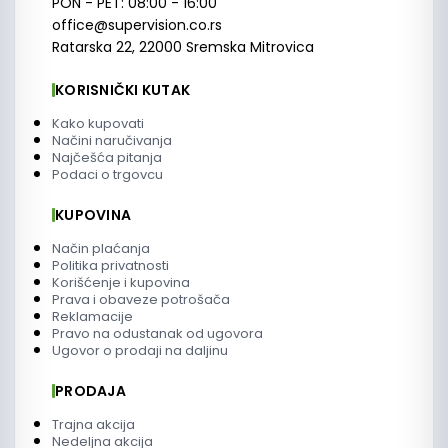
PON - PET: 08:00 - 16:00
office@supervision.co.rs
Ratarska 22, 22000 Sremska Mitrovica
KORISNIČKI KUTAK
Kako kupovati
Načini naručivanja
Najčešća pitanja
Podaci o trgovcu
KUPOVINA
Način plaćanja
Politika privatnosti
Korišćenje i kupovina
Prava i obaveze potrošača
Reklamacije
Pravo na odustanak od ugovora
Ugovor o prodaji na daljinu
PRODAJA
Trajna akcija
Nedeljna akcija