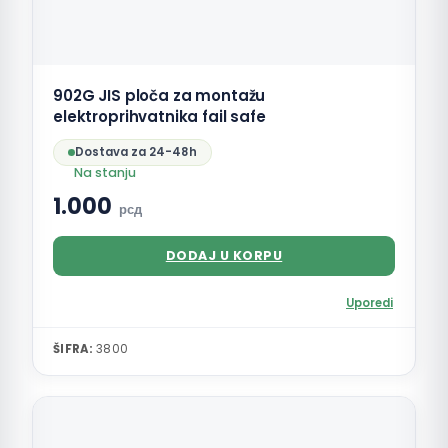
902G JIS ploča za montažu
elektroprihvatnika fail safe
Dostava za 24-48h
Na stanju
1.000
рсд
DODAJ U KORPU
Uporedi
ŠIFRA:
3800