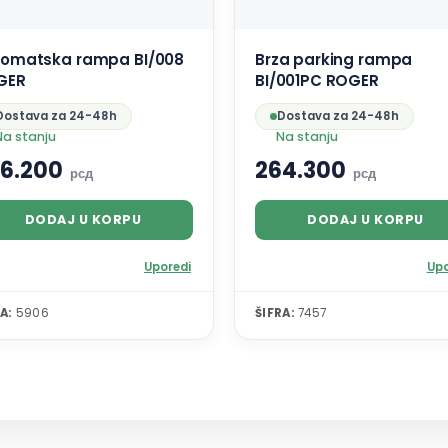
tomatska rampa BI/008
Brza parking rampa
GER
BI/001PC ROGER
Dostava za 24-48h
Dostava za 24-48h
Na stanju
Na stanju
6.200
264.300
рсд
рсд
DODAJ U KORPU
DODAJ U KORPU
Uporedi
Upo
A:
5906
ŠIFRA:
7457