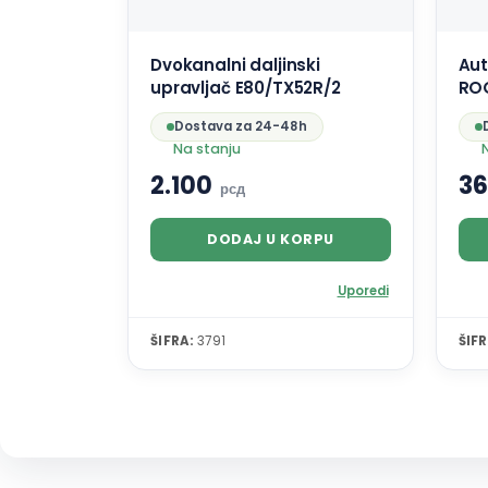
Dvokanalni daljinski
Au
upravljač E80/TX52R/2
RO
Dostava za 24-48h
Na stanju
2.100
36
рсд
DODAJ U KORPU
Uporedi
ŠIFRA:
3791
ŠIFR