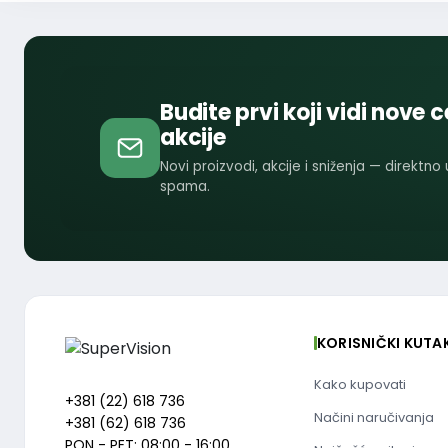
Budite prvi koji vidi nove c
akcije
Novi proizvodi, akcije i sniženja — direktno
spama.
KORISNIČKI KUTA
Kako kupovati
+381 (22) 618 736
Načini naručivanja
+381 (62) 618 736
PON - PET: 08:00 - 16:00