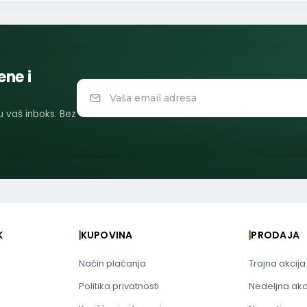
ene i
 u vaš inboks. Bez
K
KUPOVINA
PRODAJA
Način plaćanja
Trajna akcija
Politika privatnosti
Nedeljna akc