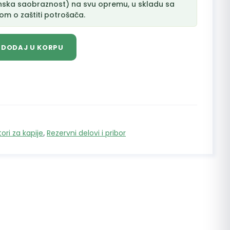
nska saobraznost) na svu opremu, u skladu sa
m o zaštiti potrošača.
DODAJ U KORPU
ri za kapije
,
Rezervni delovi i pribor