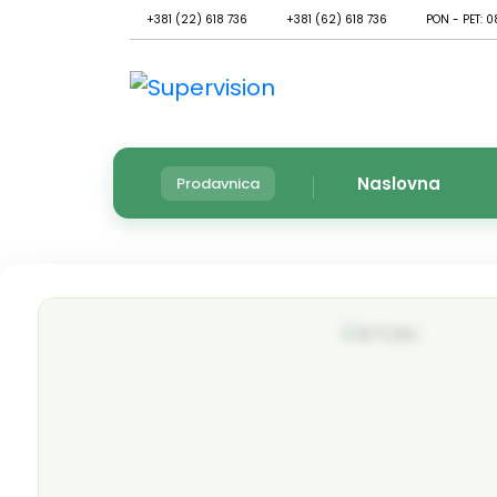
+381 (22) 618 736
+381 (62) 618 736
PON - PET: 0
Naslovna
Prodavnica