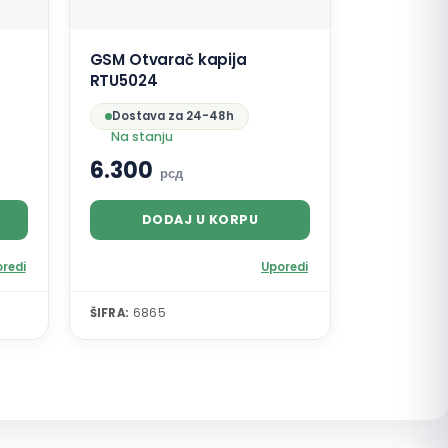
GSM Otvarač kapija
RTU5024
Dostava za 24-48h
Na stanju
6.300
рсд
DODAJ U KORPU
redi
Uporedi
ŠIFRA:
6865