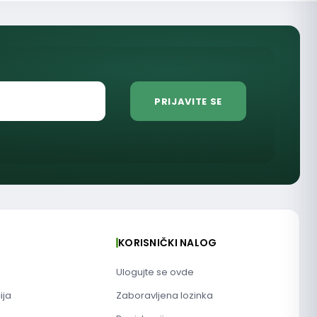
KORISNIČKI NALOG
Ulogujte se ovde
ija
Zaboravljena lozinka