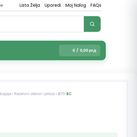
Lista Želja
Uporedi
Moj Nalog
FAQs
ca
0
/
0,00
рсд
kapije
›
Rezervni delovi i pribor
› B71›
BC