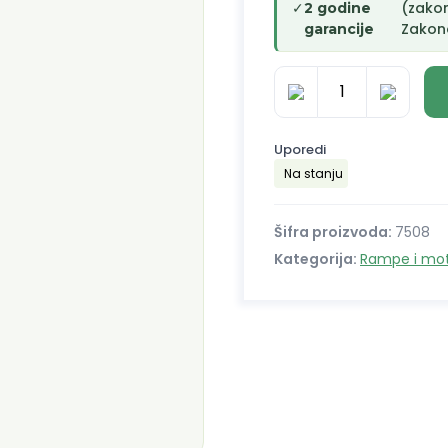
✓
(zako
2 godine
Zakono
garancije
B71/BC
količina
Uporedi
Na stanju
Šifra proizvoda:
7508
Kategorija:
Rampe i moto