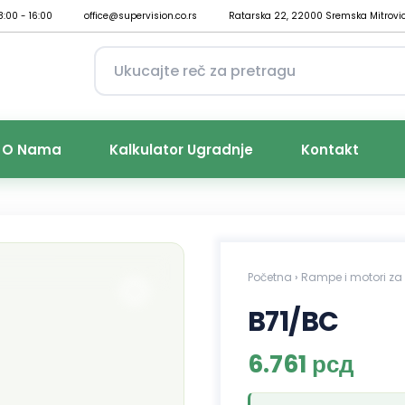
8:00 - 16:00
office@supervision.co.rs
Ratarska 22, 22000 Sremska Mitrovi
O Nama
Kalkulator Ugradnje
Kontakt
Početna
›
Rampe i motori za 
B71/BC
6.761
рсд