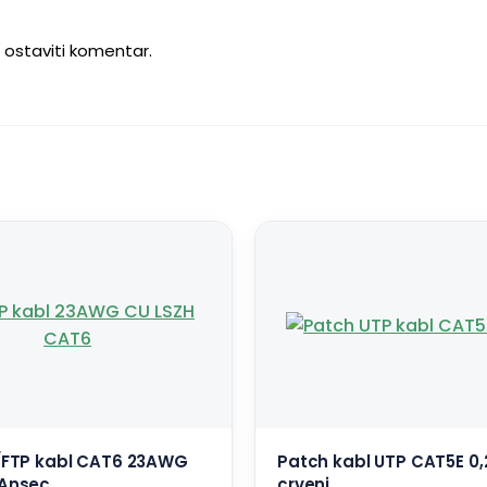
u ostaviti komentar.
U/FTP kabl CAT6 23AWG
Patch kabl UTP CAT5E 0
 Ansec
crveni