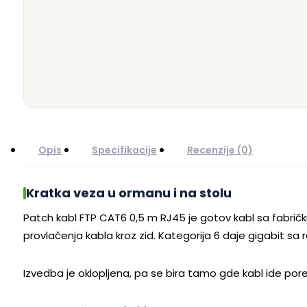
Opis
Specifikacije
Recenzije (0)
Kratka veza u ormanu i na stolu
Patch kabl FTP CAT6 0,5 m RJ45 je gotov kabl sa fabričk
provlačenja kabla kroz zid. Kategorija 6 daje gigabit sa 
Izvedba je oklopljena, pa se bira tamo gde kabl ide po