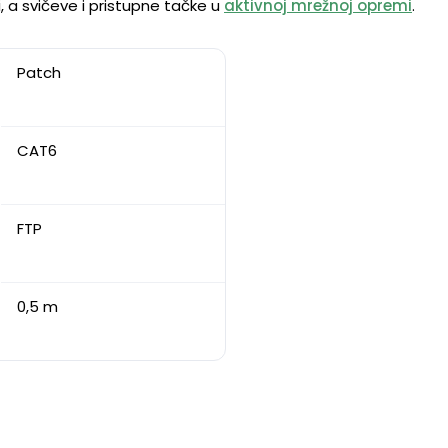
i, a svičeve i pristupne tačke u
aktivnoj mrežnoj opremi
.
Patch
CAT6
FTP
0,5 m