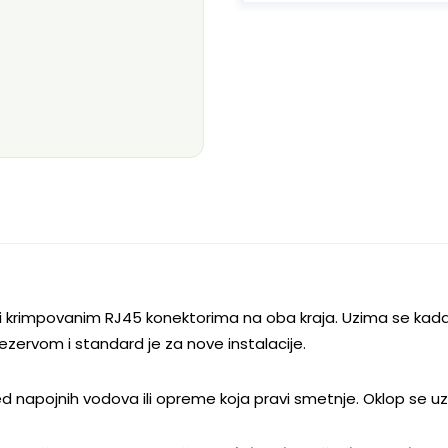
i krimpovanim RJ45 konektorima na oba kraja. Uzima se kada u
rezervom i standard je za nove instalacije.
red napojnih vodova ili opreme koja pravi smetnje. Oklop se 