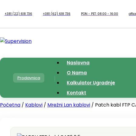
+381 (22) 618 736
+381 (62) 618 736
PON - PET: 08:00 - 16:00
offi
Naslovna
O Nama
Prodavnica
Kalkulator Ugradnje
Kontakt
Početna
/
Kablovi
/
Mrežni Lan kablovi
/ Patch kabl FTP C