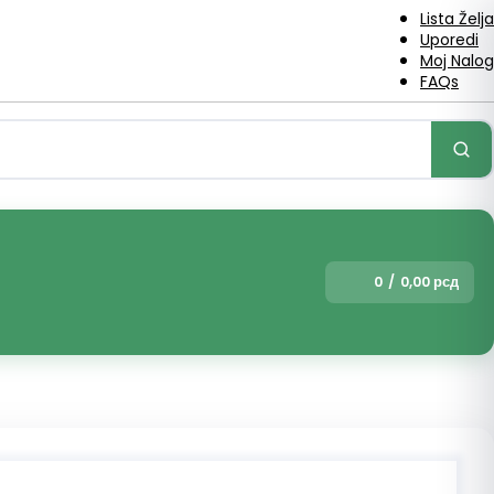
Lista Želja
Uporedi
Moj Nalog
FAQs
0
/
0,00
рсд