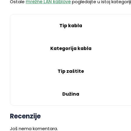
Ostale
mrežne LAN kablove
pogledajte u istoj kategorij
Tip kabla
Kategorija kabla
Tip zaštite
Dužina
Recenzije
Još nema komentara.