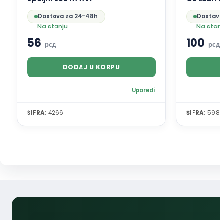
Dostava za 24-48h
Dostav
Na stanju
Na sta
56
100
рсд
рсд
DODAJ U KORPU
Uporedi
ŠIFRA:
4266
ŠIFRA:
598