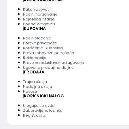
Kako kupovati
Načini naručivanja
Najčešća pitanja
Podaci o trgovcu
KUPOVINA
Način plaćanja
Politika privatnosti
Korišćenje i kupovina
Prava i obaveze potrošača
Reklamacije
Pravo na odustanak od ugovora
Ugovor o prodaji na daljinu
PRODAJA
Trajna akcija
Nedeljna akcija
Novosti
KORISNIČKI NALOG
Ulogujte se ovde
Zaboravljena lozinka
Registracija