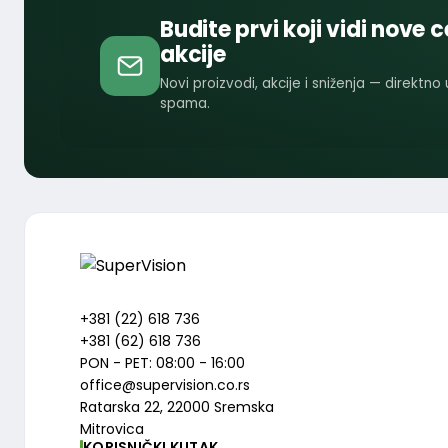
Budite prvi koji vidi nove c
akcije
Novi proizvodi, akcije i sniženja — direktno
spama.
+381 (22) 618 736
+381 (62) 618 736
PON - PET: 08:00 - 16:00
office@supervision.co.rs
Ratarska 22, 22000 Sremska
Mitrovica
KORISNIČKI KUTAK