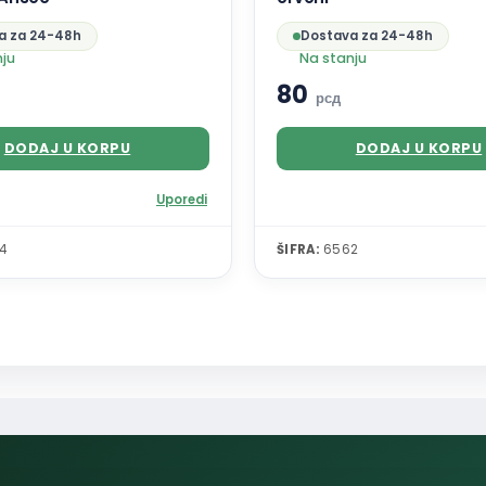
a za 24-48h
Dostava za 24-48h
nju
Na stanju
80
рсд
DODAJ U KORPU
DODAJ U KORPU
Uporedi
4
ŠIFRA:
6562