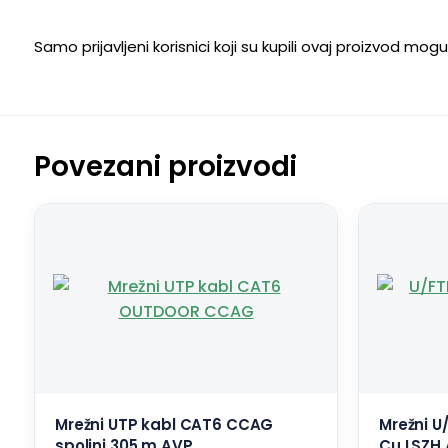
Samo prijavljeni korisnici koji su kupili ovaj proizvod mog
Povezani proizvodi
Mrežni UTP kabl CAT6 CCAG
Mrežni 
spoljni 305 m AVP
Cu LSZH