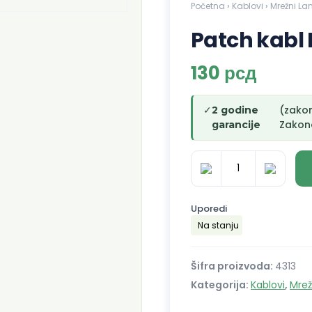
Početna
›
Kablovi
›
Mrežni La
Patch kabl 
130
рсд
✓
(zako
2 godine
Zakono
garancije
Patch
kabl
Uporedi
FTP
Na stanju
CAT6
0,5
m
Šifra proizvoda:
4313
RJ45
Kategorija:
Kablovi
,
Mrež
količina