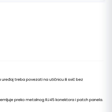
ređaj treba povezati na utičnicu ili svič bez
uzemljuje preko metalnog RJ45 konektora i patch panela.