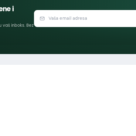
ene i
 u vaš inboks. Bez