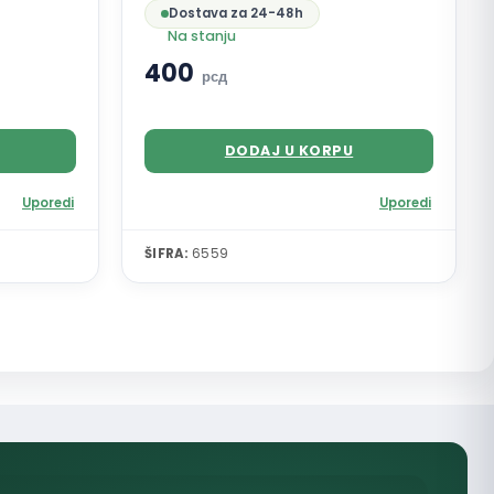
Dostava za 24-48h
Na stanju
400
рсд
DODAJ U KORPU
Uporedi
Uporedi
ŠIFRA:
6559