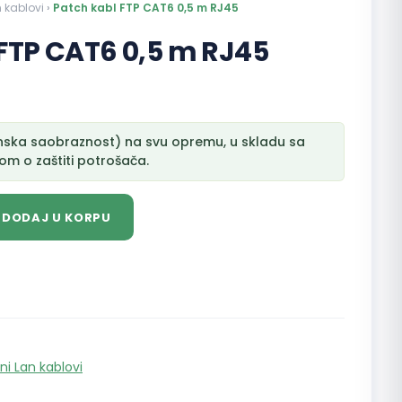
n kablovi
›
Patch kabl FTP CAT6 0,5 m RJ45
FTP CAT6 0,5 m RJ45
nska saobraznost) na svu opremu, u skladu sa
m o zaštiti potrošača.
DODAJ U KORPU
ni Lan kablovi