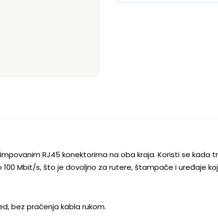
krimpovanim RJ45 konektorima na oba kraja. Koristi se kada tr
 100 Mbit/s, što je dovoljno za rutere, štampače i uređaje koj
ed, bez praćenja kabla rukom.