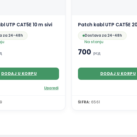
bl UTP CAT5E 10 m sivi
Patch kabl UTP CAT5E 20
a za 24-48h
Dostava za 24-48h
nju
Na stanju
700
д
рсд
DODAJ U KORPU
DODAJ U KORPU
Uporedi
9
ŠIFRA:
6561