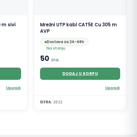
 m sivi
Mrežni UTP kabl CAT5E Cu 305 m
AVP
Dostava za 24-48h
Na stanju
50
рсд
DODAJ U KORPU
Uporedi
Uporedi
ŠIFRA:
2622