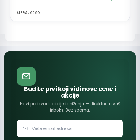
ŠIFRA:
6290
Budite prvi koji vidi nove cene i
akcije
Novi proizvodi, akcije i sniženja — direktno u vaš
inboks. Bez spama.