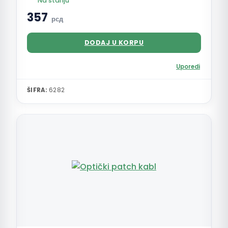
Na stanju
357
рсд
DODAJ U KORPU
Uporedi
ŠIFRA:
6282