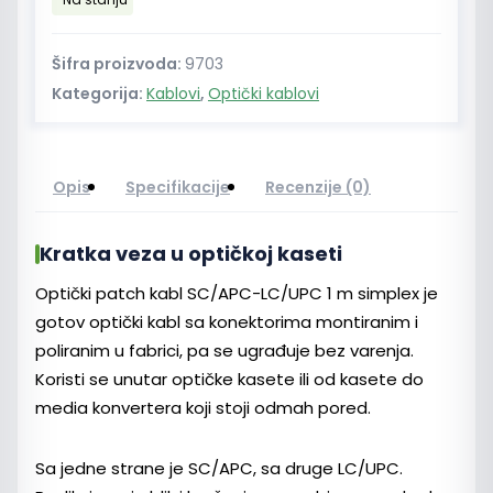
LC/UPC
1
m
Šifra proizvoda:
9703
simplex
Kategorija:
Kablovi
,
Optički kablovi
količina
Opis
Specifikacije
Recenzije (0)
Kratka veza u optičkoj kaseti
Optički patch kabl SC/APC-LC/UPC 1 m simplex je
gotov optički kabl sa konektorima montiranim i
poliranim u fabrici, pa se ugrađuje bez varenja.
Koristi se unutar optičke kasete ili od kasete do
media konvertera koji stoji odmah pored.
Sa jedne strane je SC/APC, sa druge LC/UPC.