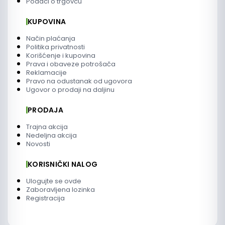
Podaci o trgovcu
KUPOVINA
Način plaćanja
Politika privatnosti
Korišćenje i kupovina
Prava i obaveze potrošača
Reklamacije
Pravo na odustanak od ugovora
Ugovor o prodaji na daljinu
PRODAJA
Trajna akcija
Nedeljna akcija
Novosti
KORISNIČKI NALOG
Ulogujte se ovde
Zaboravljena lozinka
Registracija