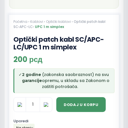
Početna
›
Kablovi
›
Optički kablovi
› Optički patch kabl
SC›APC-LC›
UPC 1 m simplex
Optički patch kabl SC/APC-
LC/UPC 1 m simplex
200
рсд
✓
(zakonska saobraznost) na svu
2 godine
opremu, u skladu sa Zakonom o
garancije
zaštiti potrošača.
DODAJ U KORPU
Optički
patch
kabl
Uporedi
SC/APC-
Na stanju