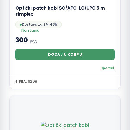
Optički patch kabl SC/APC-LC/UPC 5 m
simplex
Dostava za 24-48h
Na stanju
300
рсд
DODAJ U KORPU
Uporedi
ŠIFRA:
6298