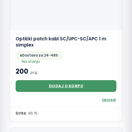
Optički patch kabl SC/UPC-SC/APC 1 m
simplex
Dostava za 24-48h
Na stanju
200
рсд
DODAJ U KORPU
Uporedi
ŠIFRA:
8575