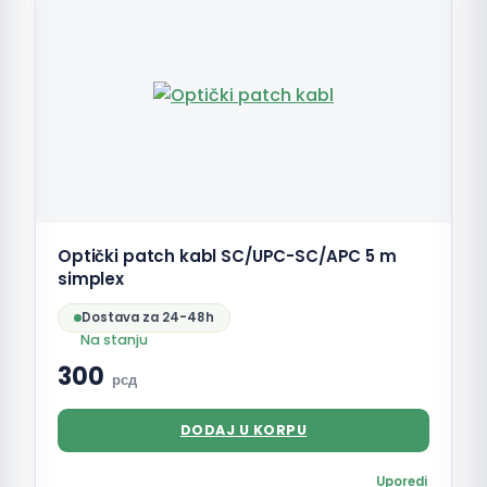
Optički patch kabl SC/UPC-SC/APC 5 m
simplex
Dostava za 24-48h
Na stanju
300
рсд
DODAJ U KORPU
Uporedi