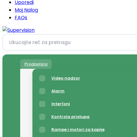
Uporedi
Moj Nalog
FAQs
Prodavnica
Video nadzor
Alarm
Interfoni
Kontrola pristupa
Rampe i motori za kapije