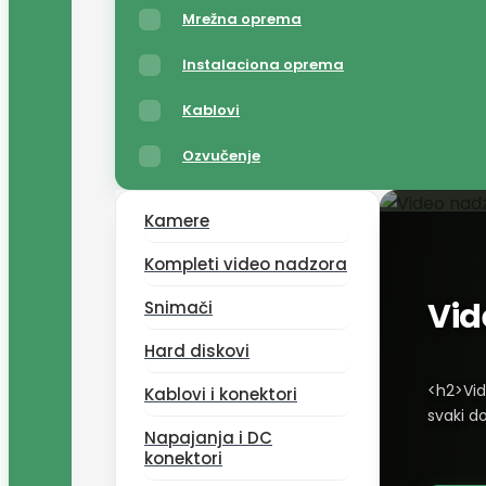
Mrežna oprema
Instalaciona oprema
Kablovi
Ozvučenje
Kamere
Kompleti video nadzora
Vid
Snimači
Hard diskovi
<h2>Vid
Kablovi i konektori
svaki d
Napajanja i DC
ćete k
konektori
href="h