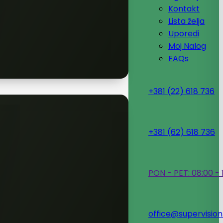
Kontakt
Lista želja
Uporedi
Moj Nalog
FAQs
+381 (22) 618 736
+381 (62) 618 736
PON - PET: 08:00 - 
office@supervision