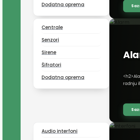
nadzor/
Dodatna oprema
Saz
vision.
NVR)</a
nadzor/
Centrale
vision.
konekto
Senzori
proizvo
Al
kao i <
Sirene
nadzor/
Šifratori
ugradnju
proizv
<h2>Ala
Dodatna oprema
oprema<
radnju i
Radimo 
čim se 
vision.
se komp
vision.
proizvo
prostor
Saz
href="/
nadzora
pokreta
fisheye
href="/
spoljnu
Audio interfoni
href="/
vremens