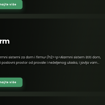
kamere/">kamere</a> (analogne i IP), <a href="https://super-
najte više
rs/kategorija-proizvoda/video-nadzor/snimaci/">snimače (DVR i
>, <a href="https://super-vision.rs/kategorija-proizvoda/video-
hard-diskovi/">hard diskove</a>, <a href="https://super-
rs/kategorija-proizvoda/video-nadzor/napajanja-i-dc-
ri/">napajanja</a>, <a href="https://super-vision.rs/kategorija-
da/video-nadzor/kablovi-i-konektori/">kablove i konektore</a>,
arm
a href="https://super-vision.rs/kategorija-proizvoda/video-
kompleti-video-nadzora/">gotove komplete</a> za brzu
. Tu je i <a href="https://super-vision.rs/kategorija-
oda/video-nadzor/dodatna-oprema-video-nadzor/">dodatna
rmni sistemi za dom i firmu</h2><p>Alarmni sistem štiti dom,
/a> — nosači, dozne, memorijske kartice i alat za instalaciju.
li poslovni prostor od provale i neželjenog ulaska, i javlja vam
sa proverenim brendovima, pre svega <a href="https://super-
nešto desi — bez obzira gde ste. U ponudi SuperVision-a nalazi
rs/hikvision-kamere/">Hikvision</a> i <a href="https://super-
letna oprema na jednom mestu: <a href="/kategorija-
rs/hilook/">HiLook</a>, pa možete izabrati rešenje za svaki
da/alarm/centrale/">alarmne centrale</a>, <a
 i budžet.</p><h3>Šta sve nudimo u kategoriji video
najte više
kategorija-proizvoda/alarm/senzori/">senzori</a> (PIR detektori
</h3><p><strong>Kamere</strong> - bullet, turret, dome i
, magnetni kontakti, detektori loma stakla, dima i vode), <a
 kamere u rezolucijama od 2 MP (Full HD) do 8 MP (4K) i više. Za
kategorija-proizvoda/alarm/sirene/">sirene</a>, <a
 montažu tu su kamere sa noćnim snimanjem i otpornošću na
kategorija-proizvoda/alarm/sifratori/">šifratori</a> i <a
ke uslove, a za enterijer diskretniji dome i turret modeli.</p>