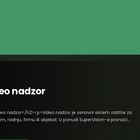
eo nadzor
eo nadzor</h2><p>Video nadzor je osnovni sistem zaštite za
om, radnju, firmu ili objekat. U ponudi SuperVision-a pronaći
ompletnu opremu za video nadzor na jednom mestu: <a
ttps://super-vision.rs/kategorija-proizvoda/video-