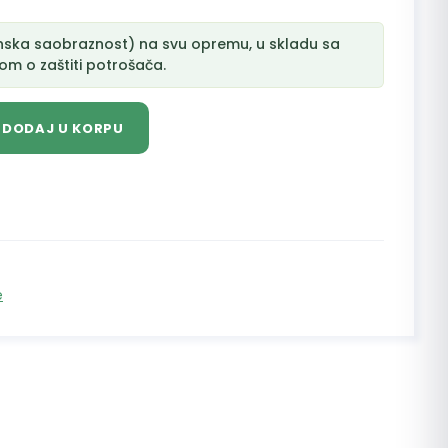
nska saobraznost) na svu opremu, u skladu sa
m o zaštiti potrošača.
DODAJ U KORPU
e