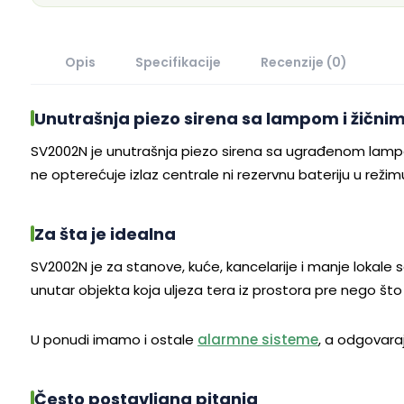
Opis
Specifikacije
Recenzije (0)
Unutrašnja piezo sirena sa lampom i žičn
SV2002N je unutrašnja piezo sirena sa ugrađenom lampom, 
ne opterećuje izlaz centrale ni rezervnu bateriju u režim
Za šta je idealna
SV2002N je za stanove, kuće, kancelarije i manje lokale 
unutar objekta koja uljeza tera iz prostora pre nego što 
U ponudi imamo i ostale
alarmne sisteme
, a odgovar
Često postavljana pitanja