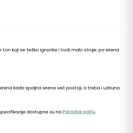
n koji se teško ignoriše i troši malo struje, pa sirena
sirena kada spoljna sirena već postoji, a treba i uzbuna
 specifikacije dostupne su na
Paradox sajtu
.