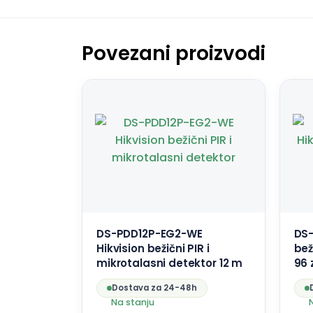
Povezani proizvodi
DS-PDD12P-EG2-WE
DS-
Hikvision bežični PIR i
bež
mikrotalasni detektor 12 m
96 
Dostava za 24-48h
Na stanju