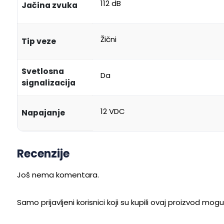
112 dB
Jačina zvuka
Žični
Tip veze
Svetlosna
Da
signalizacija
12 VDC
Napajanje
Recenzije
Još nema komentara.
Samo prijavljeni korisnici koji su kupili ovaj proizvod mog