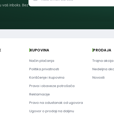
 u vaš inboks. Bez
K
KUPOVINA
PRODAJA
Način plaćanja
Trajna akcija
Politika privatnosti
Nedeljna akc
Korišćenje i kupovina
Novosti
Prava i obaveze potrošača
Reklamacije
Pravo na odustanak od ugovora
Ugovor o prodaji na daljinu