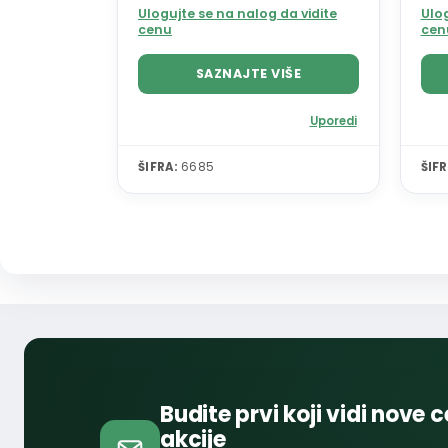
Ulogujte se na nalog da vidite
Ulog
cenu
cen
SAZNAJTE VIŠE
Uporedi
ŠIFRA:
6685
ŠIFR
Budite prvi koji vidi nove c
akcije