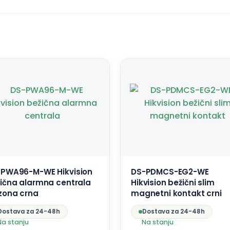
PWA96-M-WE Hikvision
DS-PDMCS-EG2-WE
ična alarmna centrala
Hikvision bežični slim
zona crna
magnetni kontakt crni
Dostava za 24-48h
Dostava za 24-48h
Na stanju
Na stanju