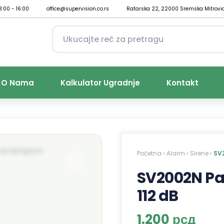
8:00 - 16:00
office@supervision.co.rs
Ratarska 22, 22000 Sremska Mitrovi
O Nama
Kalkulator Ugradnje
Kontakt
Početna
›
Alarm
›
Sirene
›
SV2
SV2002N Pa
112 dB
1.200
рсд