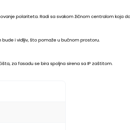
oštovanje polariteta. Radi sa svakom žičnom centralom koja da
m bude i vidljiv, što pomaže u bučnom prostoru.
šta, za fasadu se bira spoljna sirena sa IP zaštitom.