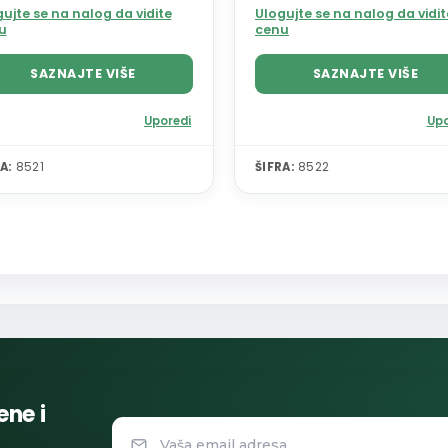
ujte se na nalog da vidite
Ulogujte se na nalog da vidit
u
cenu
SAZNAJTE VIŠE
SAZNAJTE VIŠE
Uporedi
Upo
A:
8521
ŠIFRA:
8522
ene i