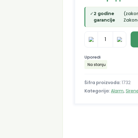
✓
(zako
2 godine
Zakono
garancije
SV2002N
Paradox
unutrašnja
Uporedi
sirena
Na stanju
112
dB
Šifra proizvoda:
1732
količina
Kategorija:
Alarm
,
Siren