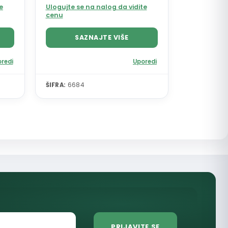
e
Ulogujte se na nalog da vidite
cenu
SAZNAJTE VIŠE
redi
Uporedi
ŠIFRA:
6684