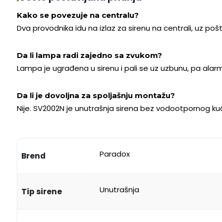
Kako se povezuje na centralu?
Dva provodnika idu na izlaz za sirenu na centrali, uz p
Da li lampa radi zajedno sa zvukom?
Lampa je ugrađena u sirenu i pali se uz uzbunu, pa alar
Da li je dovoljna za spoljašnju montažu?
Nije. SV2002N je unutrašnja sirena bez vodootpornog kući
Paradox
Brend
Unutrašnja
Tip sirene