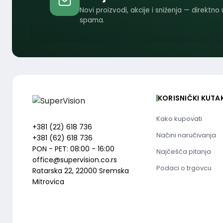
Novi proizvodi, akcije i sniženja — direktno
spama.
KORISNIČKI KUTA
Kako kupovati
+381 (22) 618 736
Načini naručivanja
+381 (62) 618 736
PON - PET: 08:00 - 16:00
Najčešća pitanja
office@supervision.co.rs
Podaci o trgovcu
Ratarska 22, 22000 Sremska
Mitrovica