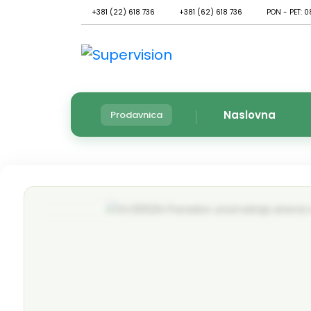
+381 (22) 618 736
+381 (62) 618 736
PON - PET: 0
Naslovna
Prodavnica