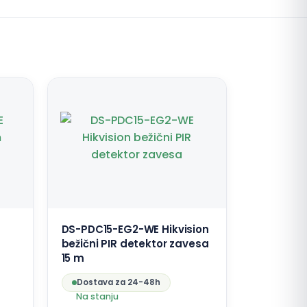
DS-PDC15-EG2-WE Hikvision
bežični PIR detektor zavesa
15 m
Dostava za 24-48h
Na stanju