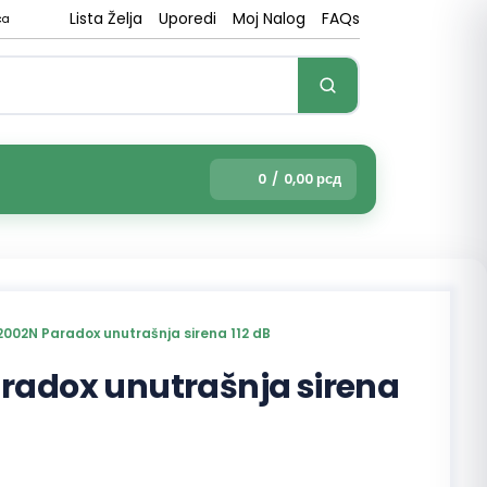
Lista Želja
Uporedi
Moj Nalog
FAQs
ca
0
/
0,00
рсд
002N Paradox unutrašnja sirena 112 dB
radox unutrašnja sirena