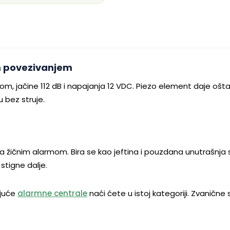
im povezivanjem
jačine 112 dB i napajanja 12 VDC. Piezo element daje oštar to
u bez struje.
sa žičnim alarmom. Bira se kao jeftina i pouzdana unutrašnja 
stigne dalje.
ajuće
alarmne centrale
naći ćete u istoj kategoriji. Zvanične