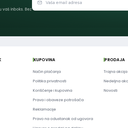
 u vaš inboks. Bez
K
KUPOVINA
PRODAJA
Način plaćanja
Trajna akcija
Politika privatnosti
Nedeljna akc
Korišćenje i kupovina
Novosti
Prava i obaveze potrošača
Reklamacije
Pravo na odustanak od ugovora