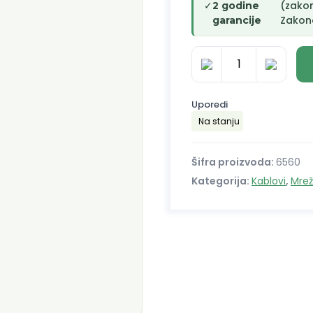
✓
(zako
2 godine
Zakono
garancije
Patch
kabl
UTP
Uporedi
CAT5E
Na stanju
15
m
Šifra proizvoda:
6560
sivi
Kategorija:
Kablovi
,
Mrež
količina