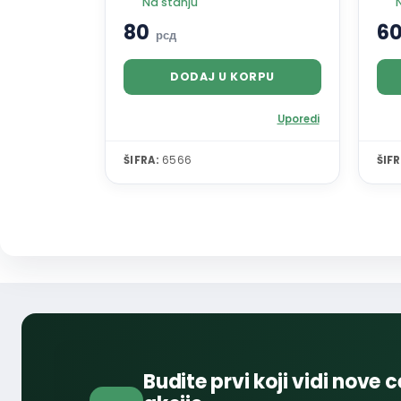
Na stanju
80
6
рсд
DODAJ U KORPU
Uporedi
ŠIFRA:
6566
ŠIFR
Budite prvi koji vidi nove c