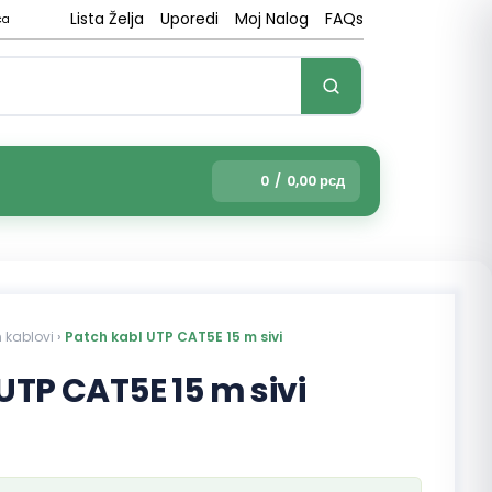
Lista Želja
Uporedi
Moj Nalog
FAQs
ca
0
/
0,00
рсд
n kablovi
›
Patch kabl UTP CAT5E 15 m sivi
UTP CAT5E 15 m sivi