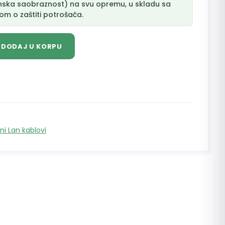
nska saobraznost) na svu opremu, u skladu sa
m o zaštiti potrošača.
DODAJ U KORPU
ni Lan kablovi