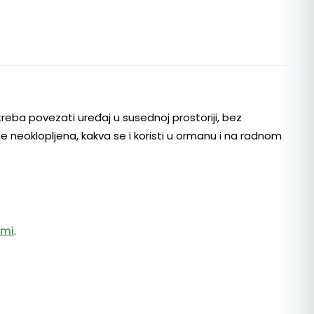
reba povezati uređaj u susednoj prostoriji, bez
je neoklopljena, kakva se i koristi u ormanu i na radnom
emi
.