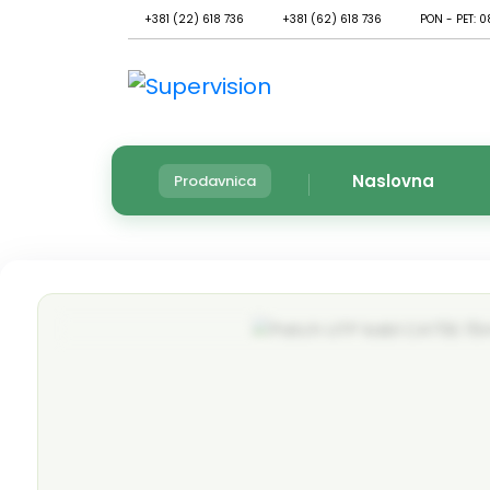
+381 (22) 618 736
+381 (62) 618 736
PON - PET: 0
Naslovna
Prodavnica