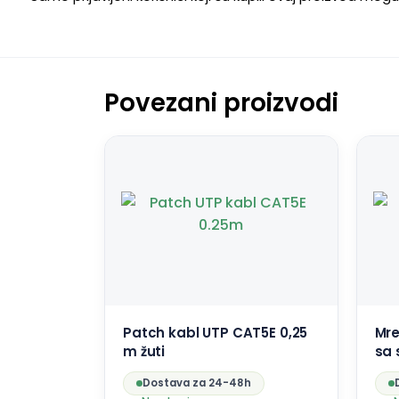
Povezani proizvodi
Patch kabl UTP CAT5E 0,25
Mre
m žuti
sa 
Dostava za 24-48h