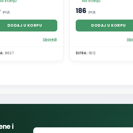
Na stanju
Na stanju
0
186
рсд
рсд
DODAJ U KORPU
DODAJ U KORPU
Uporedi
Upo
A:
8637
ŠIFRA:
1812
ene i