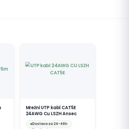
m
Mrežni UTP kabl CAT5E
24AWG Cu LSZH Ansec
Dostava za 24-48h