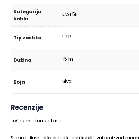
Kategorija
CAT5E
kabla
UTP
Tip zaštite
15 m
Dužina
Siva
Boja
Recenzije
Još nema komentara.
Samo prijavljeni korisnici koji su kupili ovaj proizvod mog