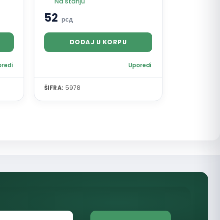
Na stanju
52
рсд
DODAJ U KORPU
redi
Uporedi
ŠIFRA:
5978