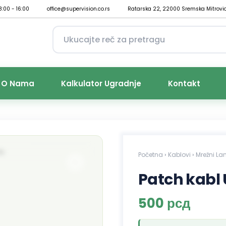
8:00 - 16:00
office@supervision.co.rs
Ratarska 22, 22000 Sremska Mitrovi
O Nama
Kalkulator Ugradnje
Kontakt
Početna
›
Kablovi
›
Mrežni La
Patch kabl 
500
рсд