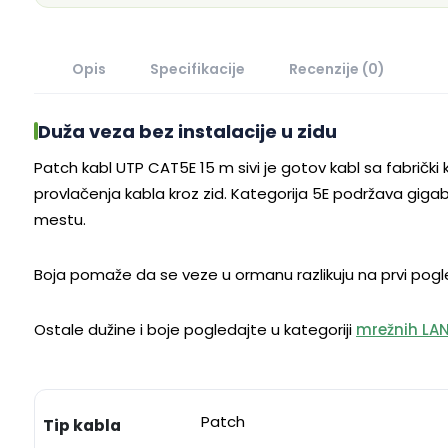
Opis
Specifikacije
Recenzije (0)
Duža veza bez instalacije u zidu
Patch kabl UTP CAT5E 15 m sivi je gotov kabl sa fabrički
provlačenja kabla kroz zid. Kategorija 5E podržava gigab
mestu.
Boja pomaže da se veze u ormanu razlikuju na prvi pogl
Ostale dužine i boje pogledajte u kategoriji
mrežnih LA
Patch
Tip kabla