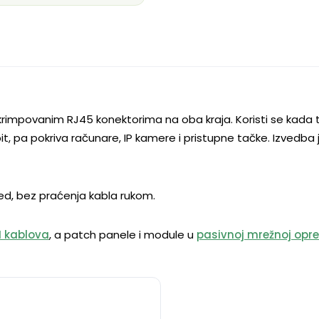
 krimpovanim RJ45 konektorima na oba kraja. Koristi se kada t
it, pa pokriva računare, IP kamere i pristupne tačke. Izvedba 
ed, bez praćenja kabla rukom.
N kablova
, a patch panele i module u
pasivnoj mrežnoj opr