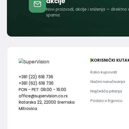
akcije
Novi proizvodi, akcije i sniženja — direktno
spama.
KORISNIČKI KUTA
Kako kupovati
+381 (22) 618 736
Načini naručivanja
+381 (62) 618 736
PON - PET: 08:00 - 16:00
Najčešća pitanja
office@supervision.co.rs
Podaci o trgovcu
Ratarska 22, 22000 Sremska
Mitrovica