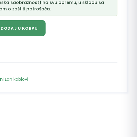
nska saobraznost) na svu opremu, u skladu sa
m o zaštiti potrošača.
DODAJ U KORPU
ni Lan kablovi