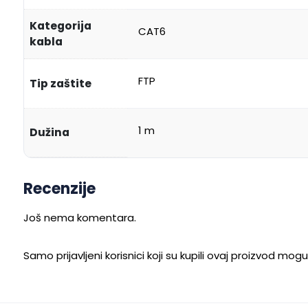
Kategorija
CAT6
kabla
FTP
Tip zaštite
1 m
Dužina
Recenzije
Još nema komentara.
Samo prijavljeni korisnici koji su kupili ovaj proizvod mog