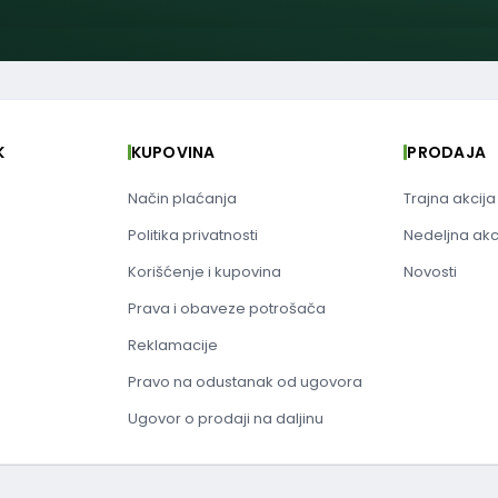
K
KUPOVINA
PRODAJA
Način plaćanja
Trajna akcija
Politika privatnosti
Nedeljna akc
Korišćenje i kupovina
Novosti
Prava i obaveze potrošača
Reklamacije
Pravo na odustanak od ugovora
Ugovor o prodaji na daljinu