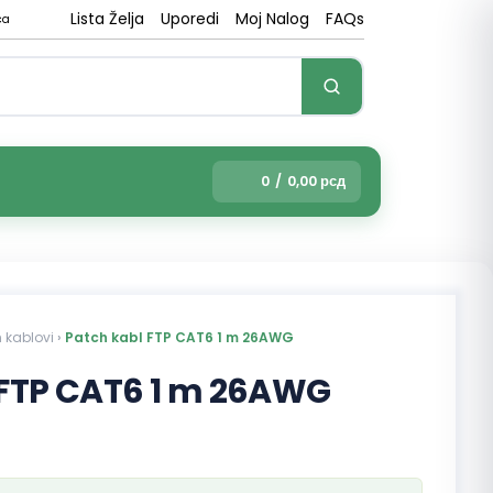
Lista Želja
Uporedi
Moj Nalog
FAQs
ca
0
/
0,00
рсд
n kablovi
›
Patch kabl FTP CAT6 1 m 26AWG
 FTP CAT6 1 m 26AWG