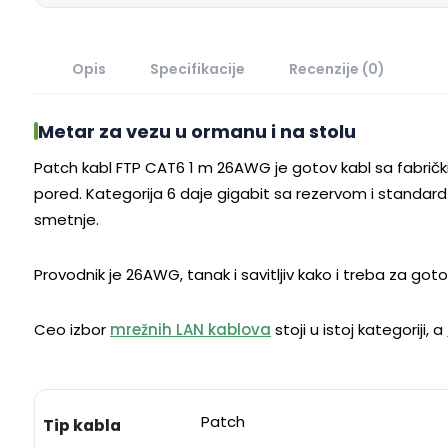
Opis
Specifikacije
Recenzije (0)
Metar za vezu u ormanu i na stolu
Patch kabl FTP CAT6 1 m 26AWG je gotov kabl sa fabričk
pored. Kategorija 6 daje gigabit sa rezervom i standard
smetnje.
Provodnik je 26AWG, tanak i savitljiv kako i treba za got
Ceo izbor
mrežnih LAN kablova
stoji u istoj kategoriji, a
Patch
Tip kabla