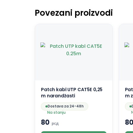
Povezani proizvodi
Patch kabl UTP CAT5E 0,25
Pat
m narandžasti
m z
Dostava za 24-48h
Na stanju
80
8
рсд