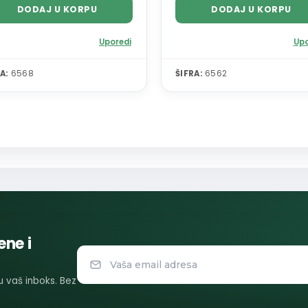
DODAJ U KORPU
DODAJ U KORPU
Uporedi
Upo
A:
6568
ŠIFRA:
6562
ene i
 u vaš inboks. Bez