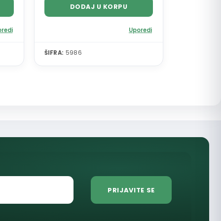
DODAJ U KORPU
redi
Uporedi
ŠIFRA:
5986