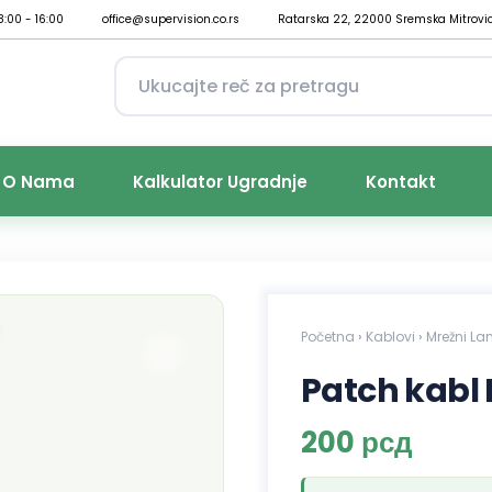
8:00 - 16:00
office@supervision.co.rs
Ratarska 22, 22000 Sremska Mitrovi
O Nama
Kalkulator Ugradnje
Kontakt
Početna
›
Kablovi
›
Mrežni La
Patch kabl
200
рсд