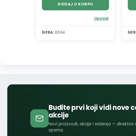
DODAJ U KORPU
Uporedi
ŠIFRA:
6564
ŠIFR
Budite prvi koji vidi nove c
akcije
Novi proizvodi, akcije i sniženja — direktno
spama.