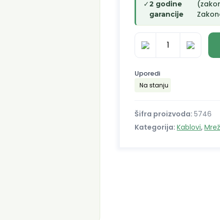
✓
(zako
2 godine
Zakono
garancije
Patch
kabl
FTP
Uporedi
CAT6
Na stanju
1
m
Šifra proizvoda:
5746
26AWG
Kategorija:
Kablovi
,
Mrež
količina