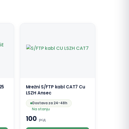
25
Mrežni S/FTP kabl CAT7 Cu
LSZH Ansec
Dostava za 24-48h
Na stanju
100
рсд