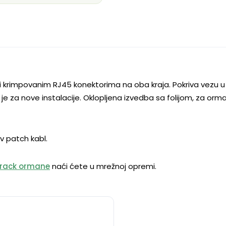
i krimpovanim RJ45 konektorima na oba kraja. Pokriva vezu u 
 je za nove instalacije. Oklopljena izvedba sa folijom, za or
ov patch kabl.
rack ormane
naći ćete u mrežnoj opremi.