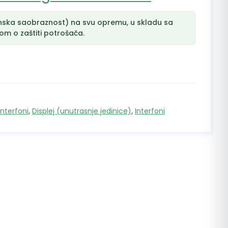
nska saobraznost) na svu opremu, u skladu sa
m o zaštiti potrošača.
interfoni
,
Displej (unutrasnje jedinice)
,
Interfoni