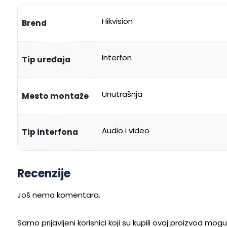
Hikvision
Brend
Interfon
Tip uređaja
Unutrašnja
Mesto montaže
Audio i video
Tip interfona
Recenzije
Još nema komentara.
Samo prijavljeni korisnici koji su kupili ovaj proizvod mog