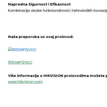
Napredna Sigurnost i Efikasnost
Kombinacija visoke funkcionalnosti i tehnoloških inovac
Naša preporuka uz ovaj proizvod:
910GRF12VDC
Više informacija o HIKVISION proizvodima možete p
www.hikvision.com