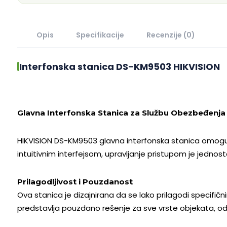
Opis
Specifikacije
Recenzije (0)
Interfonska stanica DS-KM9503 HIKVISION
Glavna Interfonska Stanica za Službu Obezbeđenja
HIKVISION DS-KM9503 glavna interfonska stanica omoguć
intuitivnim interfejsom, upravljanje pristupom je jednos
Prilagodljivost i Pouzdanost
Ova stanica je dizajnirana da se lako prilagodi speci
predstavlja pouzdano rešenje za sve vrste objekata, o