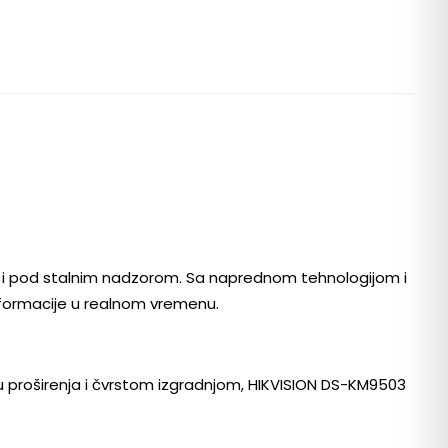
m i pod stalnim nadzorom. Sa naprednom tehnologijom i
informacije u realnom vremenu.
 proširenja i čvrstom izgradnjom, HIKVISION DS-KM9503