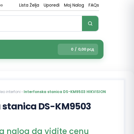
Lista Želja
Uporedi
Moj Nalog
FAQs
ca
0
/
0,00
рсд
eo interfoni
›
Interfonska stanica DS-KM9503 HIKVISION
a stanica DS-KM9503
na nalog da vidite cenu