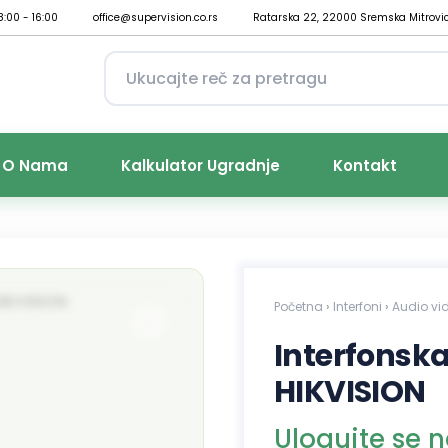
8:00 - 16:00
office@supervision.co.rs
Ratarska 22, 22000 Sremska Mitrovi
O Nama
Kalkulator Ugradnje
Kontakt
Početna
›
Interfoni
›
Audio vid
Interfonsk
HIKVISION
Ulogujte se 