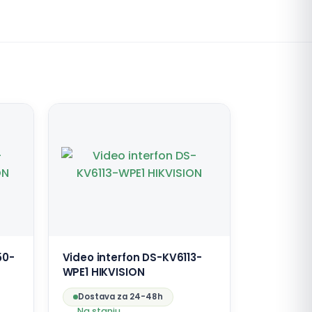
50-
Video interfon DS-KV6113-
WPE1 HIKVISION
Dostava za 24-48h
Na stanju