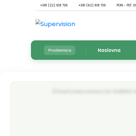
+381 (22) 618 736
+381 (62) 618 736
PON - PET: 0
Naslovna
Prodavnica