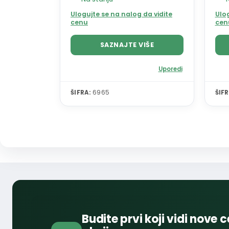
Ulogujte se na nalog da vidite
Ulog
cenu
cen
SAZNAJTE VIŠE
Uporedi
ŠIFRA:
6965
ŠIFR
Budite prvi koji vidi nove c