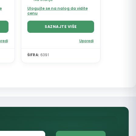
e
Ulogujte se na nalog da vidite
cenu
SAZNAJTE VIŠE
redi
Uporedi
ŠIFRA:
6391