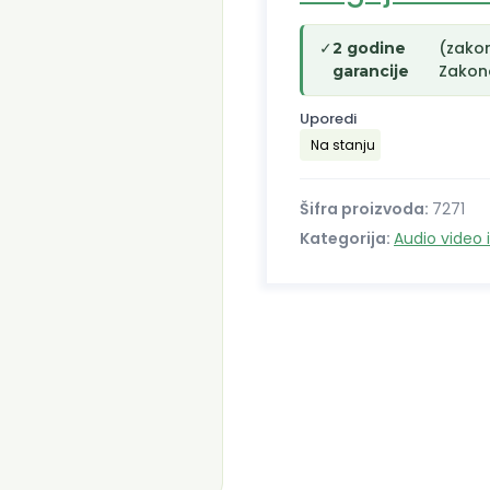
✓
(zako
2 godine
Zakono
garancije
Uporedi
Na stanju
Šifra proizvoda:
7271
Kategorija:
Audio video 