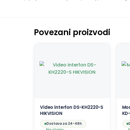
Povezani proizvodi
Video interfon DS-KH2220-S
Mod
HIKVISION
KD-
Dostava za 24-48h
Na stanju