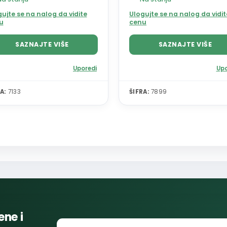
ujte se na nalog da vidite
Ulogujte se na nalog da vidit
u
cenu
SAZNAJTE VIŠE
SAZNAJTE VIŠE
Uporedi
Upo
A:
7133
ŠIFRA:
7899
ene i