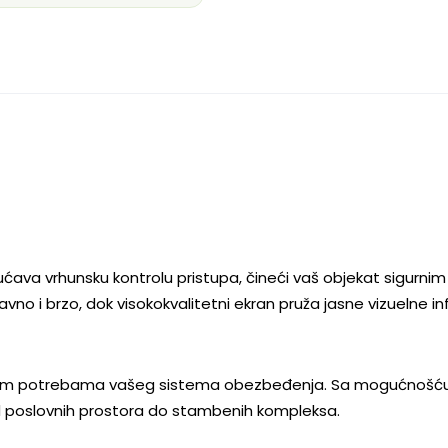
ava vrhunsku kontrolu pristupa, čineći vaš objekat sigurni
tavno i brzo, dok visokokvalitetni ekran pruža jasne vizuelne 
fičnim potrebama vašeg sistema obezbeđenja. Sa mogućnošću
d poslovnih prostora do stambenih kompleksa.