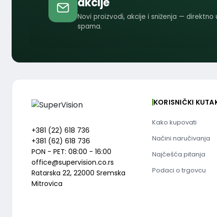
akcije
Novi proizvodi, akcije i sniženja — direktno
spama.
KORISNIČKI KUTA
Kako kupovati
+381 (22) 618 736
Načini naručivanja
+381 (62) 618 736
PON - PET: 08:00 - 16:00
Najčešća pitanja
office@supervision.co.rs
Podaci o trgovcu
Ratarska 22, 22000 Sremska
Mitrovica