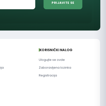
KORISNIČKI NALOG
Ulogujte se ovde
ija
Zaboravljena lozinka
Registracija