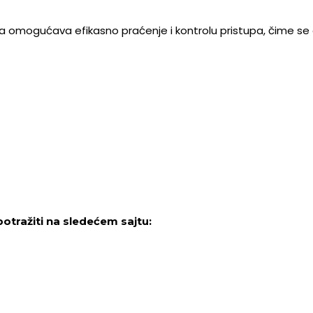
ija omogućava efikasno praćenje i kontrolu pristupa, čime s
otražiti na sledećem sajtu: