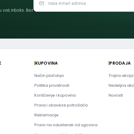
 u vaš inboks. Bez
K
KUPOVINA
PRODAJA
Način plaćanja
Trajna akcija
Politika privatnosti
Nedeljna akc
Korišćenje i kupovina
Novosti
Prava i obaveze potrošača
Reklamacije
Pravo na odustanak od ugovora