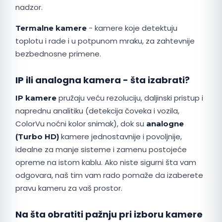
nadzor.
- kamere koje detektuju
Termalne kamere
toplotu i rade i u potpunom mraku, za zahtevnije
bezbednosne primene.
IP ili analogna kamera - šta izabrati?
pružaju veću rezoluciju, daljinski pristup i
IP kamere
naprednu analitiku (detekcija čoveka i vozila,
ColorVu noćni kolor snimak), dok su
analogne
kamere jednostavnije i povoljnije,
(Turbo HD)
idealne za manje sisteme i zamenu postojeće
opreme na istom kablu. Ako niste sigurni šta vam
odgovara, naš tim vam rado pomaže da izaberete
pravu kameru za vaš prostor.
Na šta obratiti pažnju pri izboru kamere