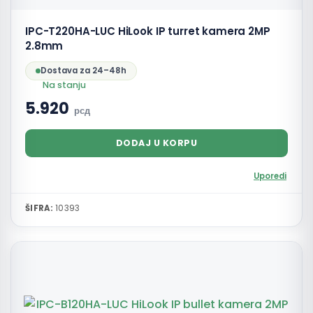
IPC-T220HA-LUC HiLook IP turret kamera 2MP
2.8mm
Dostava za 24–48h
Na stanju
5.920
рсд
DODAJ U KORPU
Uporedi
ŠIFRA:
10393