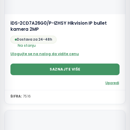
iDS-2CD7A26G0/P-IZHSY Hikvision IP bullet
kamera 2MP
Dostava za 24-48h
Na stanju
Ulogujte se na nalog da vidite cenu
SAZNAJTE VIŠE
Uporedi
ŠIFRA:
7516