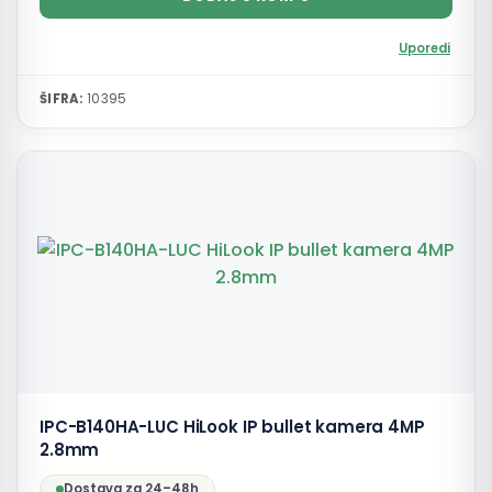
Uporedi
ŠIFRA:
10395
IPC-B140HA-LUC HiLook IP bullet kamera 4MP
2.8mm
Dostava za 24–48h