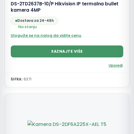
DS-2TD2637B-10/P Hikvision IP termalna bullet
kamera 4MP
Dostava za 24-48h
Na stanju
Ulogujte se na nalog da vidite cenu
SAZNAJTE VIŠE
Uporedi
ŠIFRA:
6371