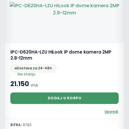
IPC-D620HA-LZU HiLook IP dome kamera 2MP
2.8-12mm
Dostava za 24-48h
Na stanju
21.150
рсд
DODAJ U KORPU
Uporedi
ŠIFRA:
8783