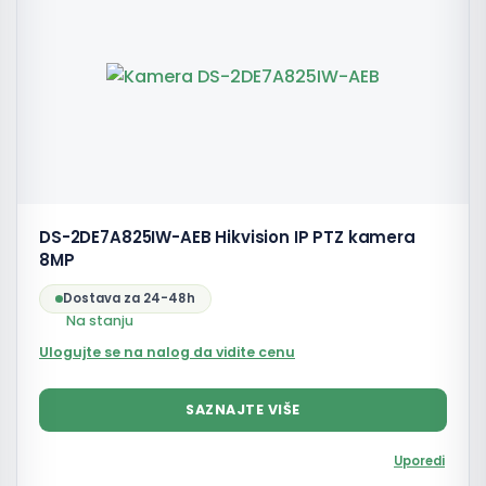
DS-2DE7A825IW-AEB Hikvision IP PTZ kamera
8MP
Dostava za 24-48h
Na stanju
Ulogujte se na nalog da vidite cenu
SAZNAJTE VIŠE
Uporedi