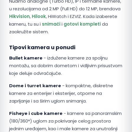
Nudimo analogne (Turbo HD), IP i termalne kamere,
u rezolucijama od 2 MP (Full HD) do 12 MP, brendova
Hikvision
,
Hilook
, HiWatch i EZVIZ. Kada izaberete
kameru, tu su i
snimači
i
gotovi kompleti
da
zaokružite sistem.
Tipovi kamera u ponudi
- izdužene kamere za spoljnu
Bullet kamere
montažu, sa dobrim dometom i vidljivim prisustvom
koje deluje odvraćajuće.
- kompaktne, diskretne
Dome i turret kamere
kamere za enterijer i eksterijer, otporne na
zaprljanje i sa širim uglom snimanja.
- kamere sa panoramskim
Fisheye i cube kamere
(180/360°) uglom za pokrivanje celog prostora
jednim uređajem, kao i male kamere za unutrašnji