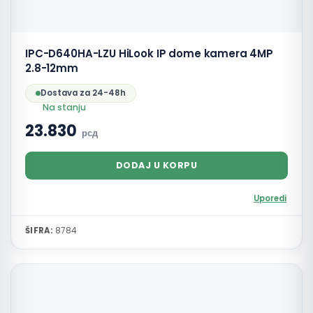
IPC-D640HA-LZU HiLook IP dome kamera 4MP
2.8-12mm
Dostava za 24-48h
Na stanju
23.830
рсд
DODAJ U KORPU
Uporedi
ŠIFRA:
8784