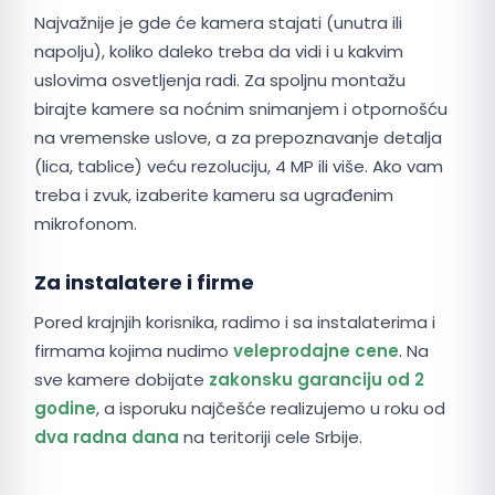
Najvažnije je gde će kamera stajati (unutra ili
napolju), koliko daleko treba da vidi i u kakvim
uslovima osvetljenja radi. Za spoljnu montažu
birajte kamere sa noćnim snimanjem i otpornošću
na vremenske uslove, a za prepoznavanje detalja
(lica, tablice) veću rezoluciju, 4 MP ili više. Ako vam
treba i zvuk, izaberite kameru sa ugrađenim
mikrofonom.
Za instalatere i firme
Pored krajnjih korisnika, radimo i sa instalaterima i
firmama kojima nudimo
veleprodajne cene
. Na
sve kamere dobijate
zakonsku garanciju od 2
godine
, a isporuku najčešće realizujemo u roku od
dva radna dana
na teritoriji cele Srbije.