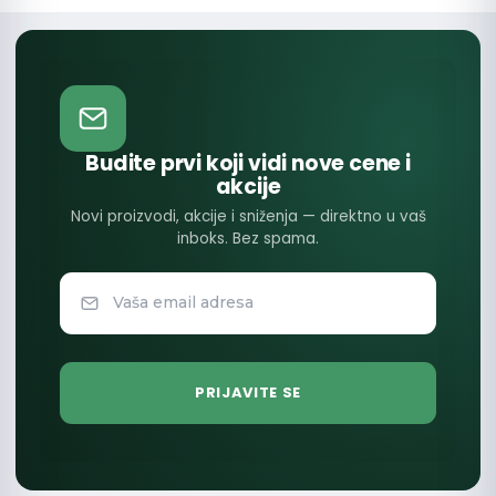
Budite prvi koji vidi nove cene i
akcije
Novi proizvodi, akcije i sniženja — direktno u vaš
inboks. Bez spama.