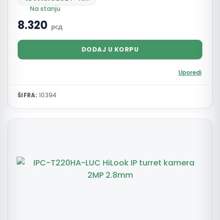
Na stanju
8.320
рсд
DODAJ U KORPU
Uporedi
ŠIFRA:
10394