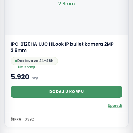
IPC-B120HA-LUC HiLook IP bullet kamera 2MP
2.8mm
Dostava za 24-48h
Na stanju
5.920
рсд
DODAJ U KORPU
Uporedi
ŠIFRA:
10392