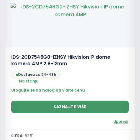
iDS-2CD7546G0-IZHSY Hikvision IP dome
kamera 4MP 2.8-12mm
Dostava za 24-48h
Na stanju
Ulogujte se na nalog da vidite cenu
SAZNAJTE VIŠE
Uporedi
ŠIFRA:
8251