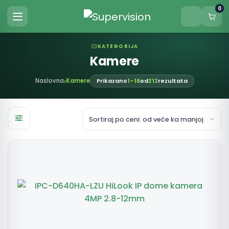
0
KATEGORIJA
Kamere
Naslovna
Kamere
Prikazano
1–16
od
212
rezultata