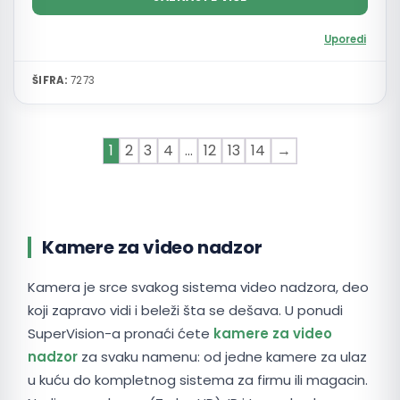
Uporedi
ŠIFRA:
7273
1
2
3
4
…
12
13
14
→
Kamere za video nadzor
Kamera je srce svakog sistema video nadzora, deo
koji zapravo vidi i beleži šta se dešava. U ponudi
SuperVision-a pronaći ćete
kamere za video
nadzor
za svaku namenu: od jedne kamere za ulaz
u kuću do kompletnog sistema za firmu ili magacin.