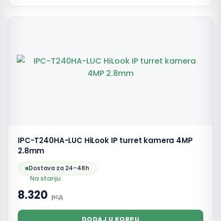
IPC-T240HA-LUC HiLook IP turret kamera 4MP
2.8mm
Dostava za 24–48h
Na stanju
8.320
рсд
DODAJ U KORPU