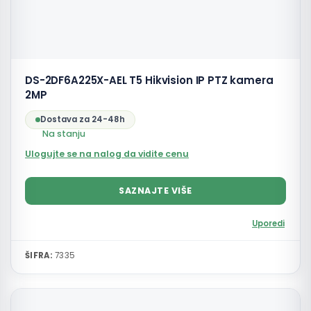
DS-2DF6A225X-AEL T5 Hikvision IP PTZ kamera
2MP
Dostava za 24-48h
Na stanju
Ulogujte se na nalog da vidite cenu
SAZNAJTE VIŠE
Uporedi
ŠIFRA:
7335