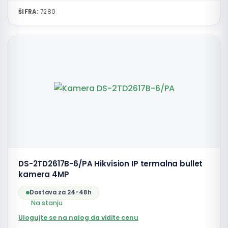
ŠIFRA:
7280
DS-2TD2617B-6/PA Hikvision IP termalna bullet
kamera 4MP
Dostava za 24-48h
Na stanju
Ulogujte se na nalog da vidite cenu